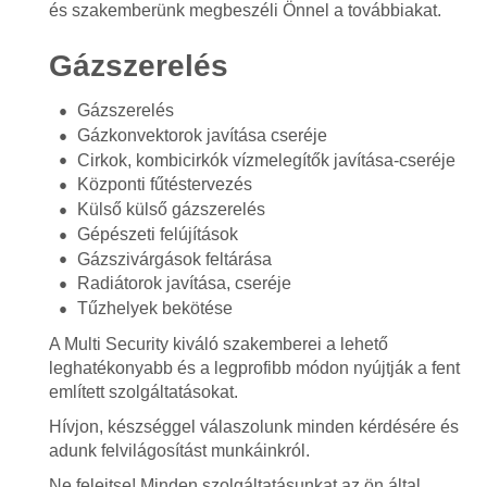
és szakemberünk megbeszéli Önnel a továbbiakat.
Gázszerelés
Gázszerelés
Gázkonvektorok javítása cseréje
Cirkok, kombicirkók vízmelegítők javítása-cseréje
Központi fűtéstervezés
Külső külső gázszerelés
Gépészeti felújítások
Gázszivárgások feltárása
Radiátorok javítása, cseréje
Tűzhelyek bekötése
A Multi Security kiváló szakemberei a lehető
leghatékonyabb és a legprofibb módon nyújtják a fent
említett szolgáltatásokat.
Hívjon, készséggel válaszolunk minden kérdésére és
adunk felvilágosítást munkáinkról.
Ne felejtse! Minden szolgáltatásunkat az ön által