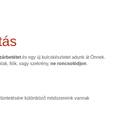
tás
 zárbetétet
és egy új kulcskészletet adunk át Önnek.
blak, fiók, vagy szekrény,
ne roncsolódjon
.
, eltüntetésére különböző módszereink vannak