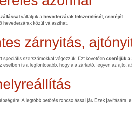
erelés azonnal
zállással
vállaljuk a
hevederzárak felszerelését, cseréjét
.
ő hevederzárak közül választhat.
s zárnyitás, ajtónyi
zt speciális szerszámokkal végezzük. Ezt követően
cseréljük a
ez esetben is a legfontosabb, hogy a a zártartó, legyen az ajtó, a
elyreállítás
 épségére. A legtöbb betörés roncsolással jár. Ezek javítására