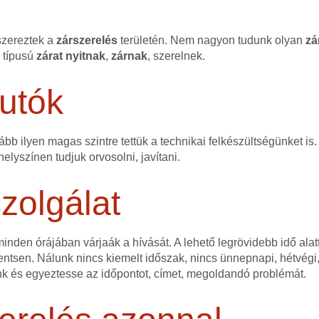
szereztek a
zárszerelés
területén. Nem nagyon tudunk olyan
zá
n típusú
zárat
nyitnak
,
zárnak
, szerelnek.
utók
bb ilyen magas szintre tettük a technikai felkészültségünket is.
elyszínen tudjuk orvosolni, javítani.
zolgálat
nden órájában várjaák a hívását. A lehető legrövidebb idő alatt
ntsen. Nálunk nincs kiemelt időszak, nincs ünnepnapi, hétvégi,
nk és egyeztesse az időpontot, címet, megoldandó problémát.