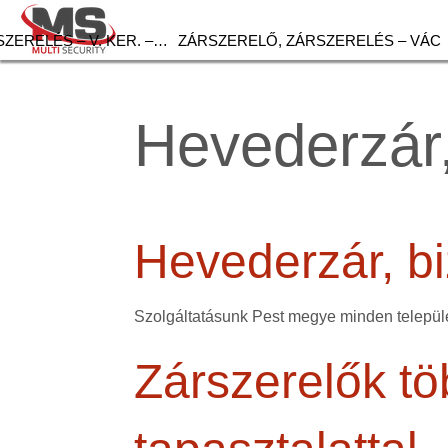
ZERELÉS – V. KER. –…
ZÁRSZERELŐ, ZÁRSZERELÉS – VÁC
Hevederzár,
Hevederzár, bi
Szolgáltatásunk Pest megye minden települé
Zárszerelők tö