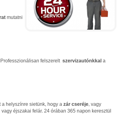
rat
mutatni
 Professzionálisan felszerelt
szervizautónkkal
a
 a helyszínre sietünk, hogy a
zár cseréje
, vagy
 vagy éjszakai felár. 24 órában 365 napon keresztül