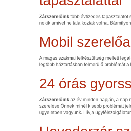
tapasztalattal
Zárszerelőink
több évtizedes tapasztalatot 
nekik amivel ne találkoztak volna. Bármilye
Mobil szerelőa
A magas szakmai felkészültség mellett legalá
legtöbb háztartásban felmerülő problémát a h
24 órás gyorss
Zárszerelőink
az év minden napján, a nap mi
szerelése Önnek minél kisebb problémát jele
ügyeletben vagyunk. Hívja ügyfélszolgálatu