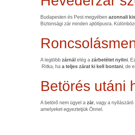
Hevederzár sz
Budapesten és Pest megyében
azonnali kis
Biztonsági zár minden ajtótípusra. Különböz
Roncsolásmente
A legtöbb
zárnál
elég a
zárbetétet nyitni
. E
Ritka, ha
a teljes zárat ki kell bontani
, de 
Betörés utáni h
A betörő nem ügyel a
zár
, vagy a nyílászáró
amelyeket egyeztetjük Önnel.