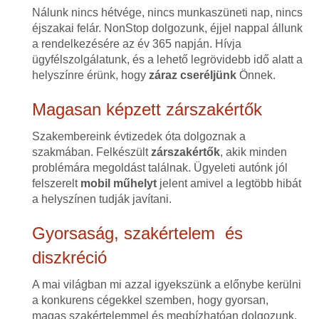
Nálunk nincs hétvége, nincs munkaszüneti nap, nincs
éjszakai felár. NonStop dolgozunk, éjjel nappal állunk
a rendelkezésére az év 365 napján. Hívja
ügyfélszolgálatunk, és a lehető legrövidebb idő alatt a
helyszínre érünk, hogy
záraz cseréljünk
Önnek.
Magasan képzett zárszakértők
Szakembereink évtizedek óta dolgoznak a
szakmában. Felkészült
zárszakértők
, akik minden
problémára megoldást találnak. Ügyeleti autónk jól
felszerelt
mobil műhelyt
jelent amivel a legtöbb hibát
a helyszínen tudják javítani.
Gyorsaság, szakértelem és
diszkréció
A mai világban mi azzal igyekszünk a előnybe kerülni
a konkurens cégekkel szemben, hogy gyorsan,
magas szakértelemmel és megbízhatóan dolgozunk.