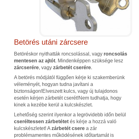
Betörés utáni zárcsere
Betöréskor nyithatták roncsolással, vagy
roncsolás
mentesen az ajtót
. Mindenképpen szüksége lesz
zárcserére
, vagy
zárbetét cserére
.
A betörés módjától függően kérje ki szakemberünk
véleményét, hogyan tudna javítani a
biztonságon!Elveszett kulcs, vagy új tulajdonos
esetén kérjen zárbetét cserét!Nem tudhatja, hogy
kinek a kezébe kerül a kulcskészlet.
Lehetőség szerint ilyenkor a legrövidebb időn belül
cseréltessen zárbetétet
és kérje a hozzá való
kulcskészletet! A
zárbetét csere
a zár
problémamentes működésének időtartamát is