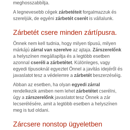
meghosszabbítja.
A legnevesebb cégek
zárbetéteit
forgalmazzuk és
szereljük, de egyéni
zárbetét cserét
is vállalunk.
Zárbetét csere minden zártípusra.
Önnek nem kell tudnia, hogy milyen típusú, milyen
márkájú
zárral van szerelve
az ajtaja.
Zárszerelőnk
a helyszínen megállapítja és a legtöbb esetben
azonnal
cseréli a zárbetétet
. Különleges, vagy
egyedi típusoknál egyeztet Önnel a javítás idejéről és
javaslatot tesz a védelemre a
zárbetét
beszerzéséig.
Abban az esetben, ha olyan
egyedi zárral
rendelkezik amiben nem lehet
zárbetétet
cserélni,
úgy a
zárszerelőnk
javaslatot tesz Önnek a zár
lecserélésére, amit a legtöbb esetben a helyszínen
meg is tud oldani.
Zárcsere nonstop ügyeletben