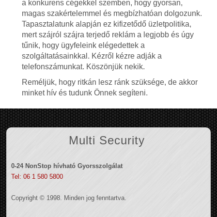
a konkurens cégekkel szemben, hogy gyorsan,
magas szakértelemmel és megbízhatóan dolgozunk.
Tapasztalatunk alapján ez kifizetődő üzletpolitika,
mert szájról szájra terjedő reklám a legjobb és úgy
tűnik, hogy ügyfeleink elégedettek a
szolgáltatásainkkal. Kézről kézre adják a
telefonszámunkat. Köszönjük nekik.
Reméljük, hogy ritkán lesz ránk szüksége, de akkor
minket hív és tudunk Önnek segíteni.
Multi Security
0-24 NonStop hívható Gyorsszolgálat
Tel: 06 1 580 5800
Copyright © 1998. Minden jog fenntartva.