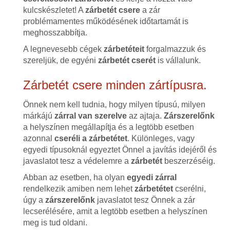
kulcskészletet! A
zárbetét csere
a zár
problémamentes működésének időtartamát is
meghosszabbítja.
A legnevesebb cégek
zárbetéteit
forgalmazzuk és
szereljük, de egyéni
zárbetét cserét
is vállalunk.
Zárbetét csere minden zártípusra.
Önnek nem kell tudnia, hogy milyen típusú, milyen
márkájú
zárral van szerelve
az ajtaja.
Zárszerelőnk
a helyszínen megállapítja és a legtöbb esetben
azonnal
cseréli a zárbetétet
. Különleges, vagy
egyedi típusoknál egyeztet Önnel a javítás idejéről és
javaslatot tesz a védelemre a
zárbetét
beszerzéséig.
Abban az esetben, ha olyan
egyedi zárral
rendelkezik amiben nem lehet
zárbetétet
cserélni,
úgy a
zárszerelőnk
javaslatot tesz Önnek a zár
lecserélésére, amit a legtöbb esetben a helyszínen
meg is tud oldani.