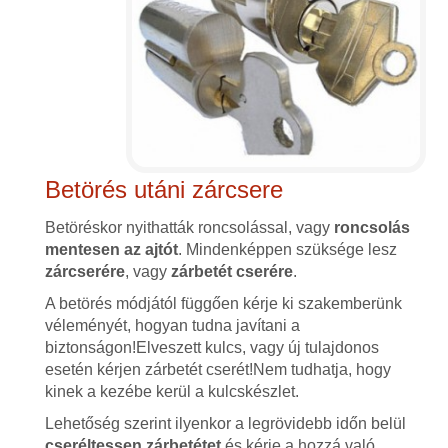
Betörés utáni zárcsere
Betöréskor nyithatták roncsolással, vagy
roncsolás
mentesen az ajtót
. Mindenképpen szüksége lesz
zárcserére
, vagy
zárbetét cserére
.
A betörés módjától függően kérje ki szakemberünk
véleményét, hogyan tudna javítani a
biztonságon!Elveszett kulcs, vagy új tulajdonos
esetén kérjen zárbetét cserét!Nem tudhatja, hogy
kinek a kezébe kerül a kulcskészlet.
Lehetőség szerint ilyenkor a legrövidebb időn belül
cseréltessen zárbetétet
és kérje a hozzá való