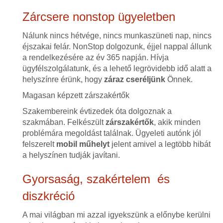
Zárcsere nonstop ügyeletben
Nálunk nincs hétvége, nincs munkaszüneti nap, nincs
éjszakai felár. NonStop dolgozunk, éjjel nappal állunk
a rendelkezésére az év 365 napján. Hívja
ügyfélszolgálatunk, és a lehető legrövidebb idő alatt a
helyszínre érünk, hogy
záraz cseréljünk
Önnek.
Magasan képzett zárszakértők
Szakembereink évtizedek óta dolgoznak a
szakmában. Felkészült
zárszakértők
, akik minden
problémára megoldást találnak. Ügyeleti autónk jól
felszerelt
mobil műhelyt
jelent amivel a legtöbb hibát
a helyszínen tudják javítani.
Gyorsaság, szakértelem és
diszkréció
A mai világban mi azzal igyekszünk a előnybe kerülni