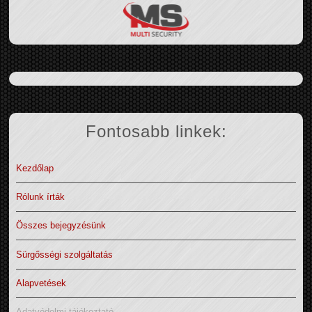
Fontosabb linkek:
Kezdőlap
Rólunk írták
Összes bejegyzésünk
Sürgősségi szolgáltatás
Alapvetések
Adatvédelmi tájékoztató