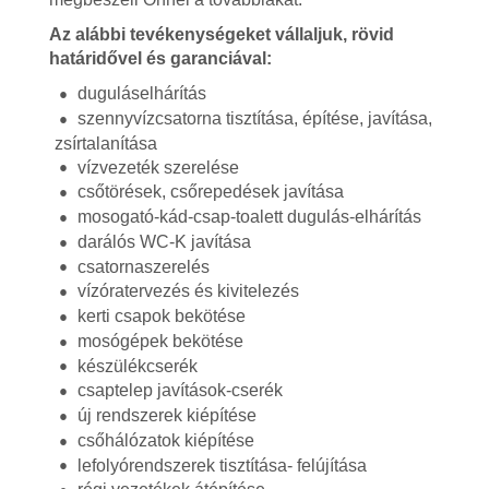
Az alábbi tevékenységeket vállaljuk, rövid
határidővel és garanciával:
duguláselhárítás
szennyvízcsatorna tisztítása, építése, javítása,
zsírtalanítása
vízvezeték szerelése
csőtörések, csőrepedések javítása
mosogató-kád-csap-toalett dugulás-elhárítás
darálós WC-K javítása
csatornaszerelés
vízóratervezés és kivitelezés
kerti csapok bekötése
mosógépek bekötése
készülékcserék
csaptelep javítások-cserék
új rendszerek kiépítése
csőhálózatok kiépítése
lefolyórendszerek tisztítása- felújítása