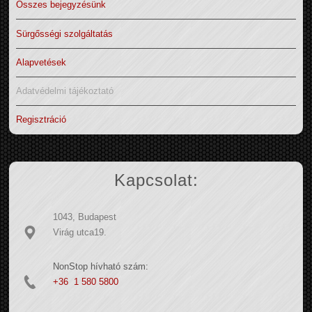
Összes bejegyzésünk
Sürgősségi szolgáltatás
Alapvetések
Adatvédelmi tájékoztató
Regisztráció
Kapcsolat:
1043, Budapest
Virág utca19.
NonStop hívható szám:
+36 1 580 5800