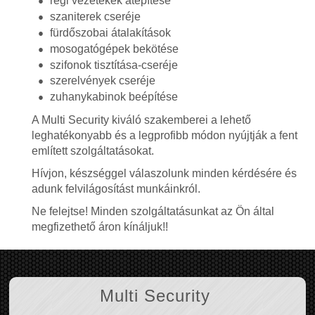
régi vezetékek átépítése
szaniterek cseréje
fürdőszobai átalakítások
mosogatógépek bekötése
szifonok tisztítása-cseréje
szerelvények cseréje
zuhanykabinok beépítése
A Multi Security kiváló szakemberei a lehető
leghatékonyabb és a legprofibb módon nyújtják a fent
említett szolgáltatásokat.
Hívjon, készséggel válaszolunk minden kérdésére és
adunk felvilágosítást munkáinkról.
Ne felejtse! Minden szolgáltatásunkat az Ön által
megfizethető áron kínáljuk!!
Multi Security