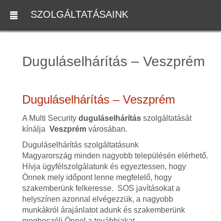
SZOLGÁLTATÁSAINK
Duguláselhárítás – Veszprém
Duguláselhárítás – Veszprém
A Multi Security
duguláselhárítás
szolgáltatását
kínálja
Veszprém
városában.
Duguláselhárítás szolgáltatásunk
Magyarország minden nagyobb településén elérhető.
Hívja ügyfélszolgálatunk és egyeztessen, hogy
Önnek mely időpont lenne megfelelő, hogy
szakemberünk felkeresse. SOS javításokat a
helyszínen azonnal elvégezzük, a nagyobb
munkákról árajánlatot adunk és szakemberünk
megbeszéli Önnel a továbbiakat.