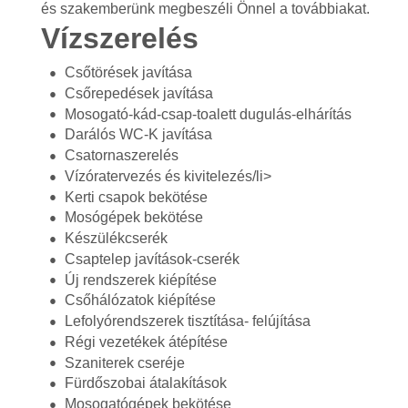
és szakemberünk megbeszéli Önnel a továbbiakat.
Vízszerelés
Csőtörések javítása
Csőrepedések javítása
Mosogató-kád-csap-toalett dugulás-elhárítás
Darálós WC-K javítása
Csatornaszerelés
Vízóratervezés és kivitelezés/li>
Kerti csapok bekötése
Mosógépek bekötése
Készülékcserék
Csaptelep javítások-cserék
Új rendszerek kiépítése
Csőhálózatok kiépítése
Lefolyórendszerek tisztítása- felújítása
Régi vezetékek átépítése
Szaniterek cseréje
Fürdőszobai átalakítások
Mosogatógépek bekötése