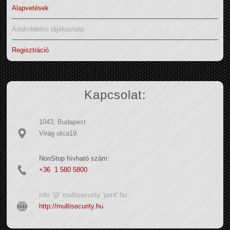
Alapvetések
Adatvédelmi tájékoztató
Regisztráció
Kapcsolat:
1043, Budapest
Virág utca19.
NonStop hívható szám:
+36 1 580 5800
info '@' multisecurity 'pont' hu
http://multisecurity.hu