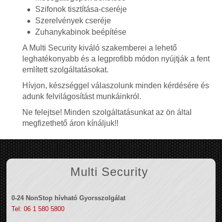
Szifonok tisztítása-cseréje
Szerelvények cseréje
Zuhanykabinok beépítése
A Multi Security kiváló szakemberei a lehető
leghatékonyabb és a legprofibb módon nyújtják a fent
említett szolgáltatásokat.
Hívjon, készséggel válaszolunk minden kérdésére és
adunk felvilágosítást munkáinkról.
Ne felejtse! Minden szolgáltatásunkat az ön által
megfizethető áron kínáljuk!!
Multi Security
0-24 NonStop hívható Gyorsszolgálat
Tel: 06 1 580 5800