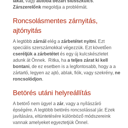
lakat
, vagy
autóba bezárt slusszkulcs
.
Zárszerelőnk
megoldja a problémát.
Roncsolásmentes zárnyitás,
ajtónyitás
A legtöbb
zárnál
elég a
zárbetétet nyitni
. Ezt
speciális szerszámokkal végezzük. Ezt követően
cseréljük a zárbetétet
és egy új kulcskészletet
adunk át Önnek. Ritka, ha
a teljes zárat ki kell
bontani
, de ez esetben is a legfontosabb, hogy a a
zártartó, legyen az ajtó, ablak, fiók, vagy szekrény,
ne
roncsolódjon
.
Betörés utáni helyreállítás
A betörő nem ügyel a
zár
, vagy a nyílászáró
épségére. A legtöbb betörés roncsolással jár. Ezek
javítására, eltüntetésére különböző módszereink
vannak amelyeket egyeztetjük Önnel.