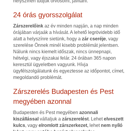
helyszínen tudjuk orvosolni, javítani.
24 órás gyorsszolgálat
Zárszerelőink
az év minden napján, a nap minden
órájában várjaák a hívását. A lehető legrövidebb idő
alatt a helyszínre sietünk, hogy a
zár cseréje
, vagy
szerelése Önnek minél kisebb problémát jelentsen.
Nálunk nincs kiemelt időszak, nincs ünnepnapi,
hétvégi, vagy éjszakai felár. 24 órában 365 napon
keresztül ügyeletben vagyunk. Hívja
ügyfélszolgálatunk és egyeztesse az időpontot, címet,
megoldandó problémát.
Zárszerelés Budapesten és Pest
megyében azonnal
Budapesten és Pest megyében
azonnali
kiszállással
vállaljuk a
zárszerelést
. Lehet
elveszett
kulcs
, vagy
elromlott zárszerkezet,
lehet
nem nyíló