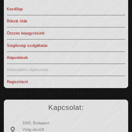
Kezdőlap
Rólunk írták
Összes bejegyzésünk
Sürgősségi szolgáltatás
Alapvetések
Adatvédelmi tájékoztató
Regisztráció
Kapcsolat:
1043, Budapest
Virág utca19.