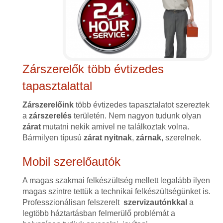
Zárszerelők több évtizedes
tapasztalattal
Zárszerelőink
több évtizedes tapasztalatot szereztek
a
zárszerelés
területén. Nem nagyon tudunk olyan
zárat
mutatni nekik amivel ne találkoztak volna.
Bármilyen típusú
zárat
nyitnak
,
zárnak
, szerelnek.
Mobil szerelőautók
A magas szakmai felkészültség mellett legalább ilyen
magas szintre tettük a technikai felkészültségünket is.
Professzionálisan felszerelt
szervizautónkkal
a
legtöbb háztartásban felmerülő problémát a