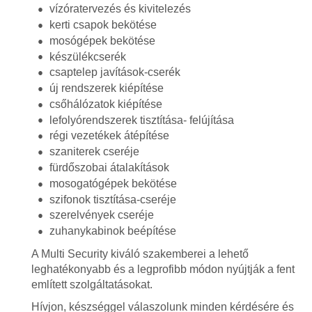
vízóratervezés és kivitelezés
kerti csapok bekötése
mosógépek bekötése
készülékcserék
csaptelep javítások-cserék
új rendszerek kiépítése
csőhálózatok kiépítése
lefolyórendszerek tisztítása- felújítása
régi vezetékek átépítése
szaniterek cseréje
fürdőszobai átalakítások
mosogatógépek bekötése
szifonok tisztítása-cseréje
szerelvények cseréje
zuhanykabinok beépítése
A Multi Security kiváló szakemberei a lehető
leghatékonyabb és a legprofibb módon nyújtják a fent
említett szolgáltatásokat.
Hívjon, készséggel válaszolunk minden kérdésére és