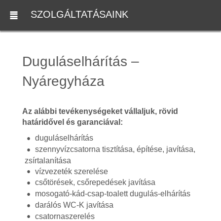
SZOLGÁLTATÁSAINK
Duguláselhárítás –
Nyáregyháza
Az alábbi tevékenységeket vállaljuk, rövid
határidővel és garanciával:
duguláselhárítás
szennyvízcsatorna tisztítása, építése, javítása,
zsírtalanítása
vízvezeték szerelése
csőtörések, csőrepedések javítása
mosogató-kád-csap-toalett dugulás-elhárítás
darálós WC-K javítása
csatornaszerelés