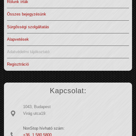
Rólunk írták
Összes bejegyzésünk
Sürgősségi szolgáltatás
Alapvetések
Adatvédelmi tájékoztató
Regisztráció
Kapcsolat:
1043, Budapest
Virág utca19.
NonStop hívható szám:
+36 1 580 5800