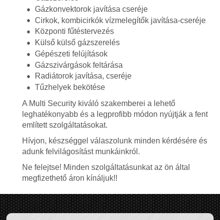
Gázkonvektorok javítása cseréje
Cirkok, kombicirkók vízmelegítők javítása-cseréje
Központi fűtéstervezés
Külső külső gázszerelés
Gépészeti felújítások
Gázszivárgások feltárása
Radiátorok javítása, cseréje
Tűzhelyek bekötése
A Multi Security kiváló szakemberei a lehető
leghatékonyabb és a legprofibb módon nyújtják a fent
említett szolgáltatásokat.
Hívjon, készséggel válaszolunk minden kérdésére és
adunk felvilágosítást munkáinkról.
Ne felejtse! Minden szolgáltatásunkat az ön által
megfizethető áron kínáljuk!!