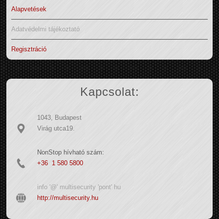
Alapvetések
Adatvédelmi tájékoztató
Regisztráció
Kapcsolat:
1043, Budapest
Virág utca19.
NonStop hívható szám:
+36 1 580 5800
info '@' multisecurity 'pont' hu
http://multisecurity.hu