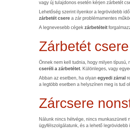
vagy új tulajdonos esetén kérjen zárbetét cs
Lehetőség szerint ilyenkor a legrövidebb id
zárbetét csere
a zár problémamentes működ
A legnevesebb cégek
zárbetéteit
forgalmazz
Zárbetét csere
Önnek nem kell tudnia, hogy milyen típusú,
cseréli a zárbetétet
. Különleges, vagy egyed
Abban az esetben, ha olyan
egyedi zárral
r
a legtöbb esetben a helyszínen meg is tud o
Zárcsere nons
Nálunk nincs hétvége, nincs munkaszüneti na
ügyfélszolgálatunk, és a lehető legrövidebb 