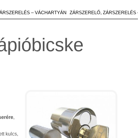
ZÁRSZERELÉS – VÁCHARTYÁN
ZÁRSZERELŐ, ZÁRSZERELÉS 
ápióbicske
serére
,
tt kulcs,