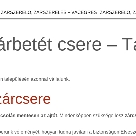
ZÁRSZERELŐ, ZÁRSZERELÉS – VÁCEGRES
ZÁRSZERELŐ, 
árbetét csere – T
n településén azonnal vállalunk.
zárcsere
csolás mentesen az ajtót
. Mindenképpen szüksége lesz
zárc
erünk véleményét, hogyan tudna javítani a biztonságon!Elvesze