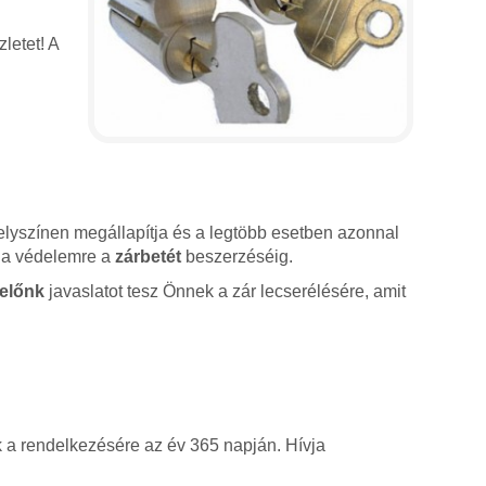
letet! A
lyszínen megállapítja és a legtöbb esetben azonnal
sz a védelemre a
zárbetét
beszerzéséig.
előnk
javaslatot tesz Önnek a zár lecserélésére, amit
k a rendelkezésére az év 365 napján. Hívja