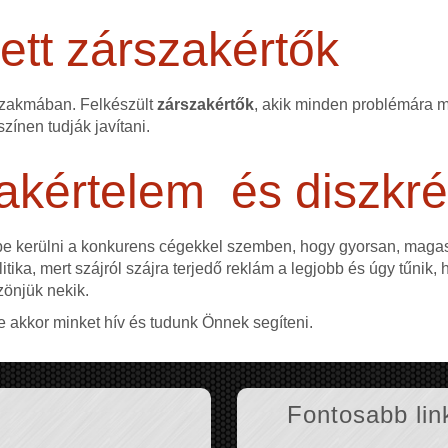
tt zárszakértők
szakmában. Felkészült
zárszakértők
, akik minden problémára me
színen tudják javítani.
akértelem és diszkré
ybe kerülni a konkurens cégekkel szemben, hogy gyorsan, mag
itika, mert szájról szájra terjedő reklám a legjobb és úgy tűnik,
zönjük nekik.
e akkor minket hív és tudunk Önnek segíteni.
Fontosabb lin