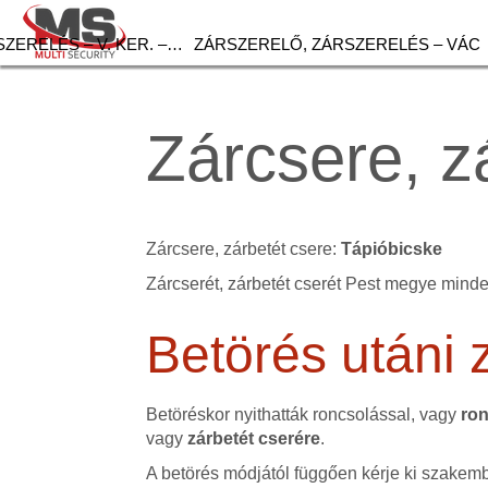
ZERELÉS – V. KER. –…
ZÁRSZERELŐ, ZÁRSZERELÉS – VÁC
Zárcsere, z
Zárcsere, zárbetét csere:
Tápióbicske
Zárcserét, zárbetét cserét Pest megye minde
Betörés utáni 
Betöréskor nyithatták roncsolással, vagy
ron
vagy
zárbetét cserére
.
A betörés módjától függően kérje ki szakemb