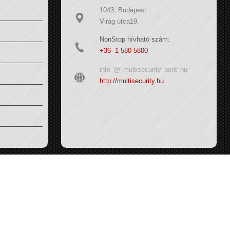
1043, Budapest
Virág utca19.
NonStop hívható szám:
+36 1 580 5800
info '@' multisecurity 'pont' hu
http://multisecurity.hu