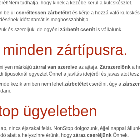
erét!Nem tudhatja, hogy kinek a kezébe kerül a kulcskészlet.
őn belül
cseréltessen zárbetétet
és kérje a hozzá való kulcskész
ésének időtartamát is meghosszabbítja.
uk és szereljük, de egyéni
zárbetét cserét
is vállalunk.
 minden zártípusra.
 milyen márkájú
zárral van szerelve
az ajtaja.
Zárszerelőnk
a he
i típusoknál egyeztet Önnel a javítás idejéről és javaslatot te
endelkezik amiben nem lehet
zárbetétet
cserélni, úgy a
zárszer
ldani.
top ügyeletben
p, nincs éjszakai felár. NonStop dolgozunk, éjjel nappal állun
idő alatt a helyszínre érünk, hogy
záraz cseréljünk
Önnek.