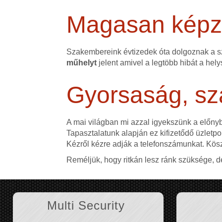
Magasan képze
Szakembereink évtizedek óta dolgoznak a 
műhelyt
jelent amivel a legtöbb hibát a hely
Gyorsaság, sz
A mai világban mi azzal igyekszünk a előn
Tapasztalatunk alapján ez kifizetődő üzletpol
Kézről kézre adják a telefonszámunkat. Kös
Reméljük, hogy ritkán lesz ránk szüksége, d
Multi Security