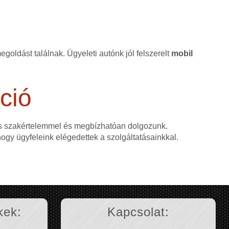
goldást találnak. Ügyeleti autónk jól felszerelt
mobil
ció
as szakértelemmel és megbízhatóan dolgozunk.
 hogy ügyfeleink elégedettek a szolgáltatásainkkal.
kek:
Kapcsolat: