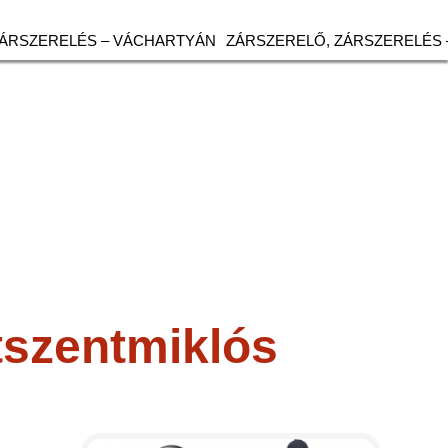
ZÁRSZERELÉS – VÁCHARTYÁN
ZÁRSZERELŐ, ZÁRSZERELÉS 
tszentmiklós