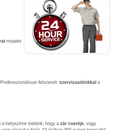
rat
mutatni
 Professzionálisan felszerelt
szervizautónkkal
a
 a helyszínre sietünk, hogy a
zár cseréje
, vagy
 vagy éjszakai felár. 24 órában 365 napon keresztül