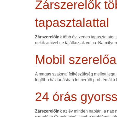
Zárszerelők tö
tapasztalattal
Zárszerelőink
több évtizedes tapasztalatot 
nekik amivel ne találkoztak volna. Bármilye
Mobil szerelőa
A magas szakmai felkészültség mellett legalá
legtöbb háztartásban felmerülő problémát a h
24 órás gyorss
Zárszerelőink
az év minden napján, a nap mi
szerelése Önnek minél kisebb problémát jele