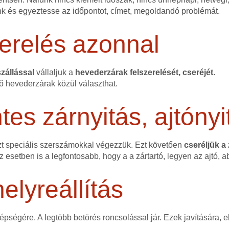
nk és egyeztesse az időpontot, címet, megoldandó problémát.
erelés azonnal
zállással
vállaljuk a
hevederzárak felszerelését, cseréjét
.
ő hevederzárak közül választhat.
s zárnyitás, ajtónyi
zt speciális szerszámokkal végezzük. Ezt követően
cseréljük a
ez esetben is a legfontosabb, hogy a a zártartó, legyen az ajtó, a
elyreállítás
 épségére. A legtöbb betörés roncsolással jár. Ezek javítására