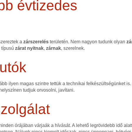
bb évtizedes
szereztek a
zárszerelés
területén. Nem nagyon tudunk olyan
zá
n típusú
zárat
nyitnak
,
zárnak
, szerelnek.
utók
bb ilyen magas szintre tettük a technikai felkészültségünket is.
elyszínen tudjuk orvosolni, javítani.
zolgálat
nden órájában várjaák a hívását. A lehető legrövidebb idő alatt
ntsen. Nálunk nincs kiemelt időszak, nincs ünnepnapi, hétvégi,