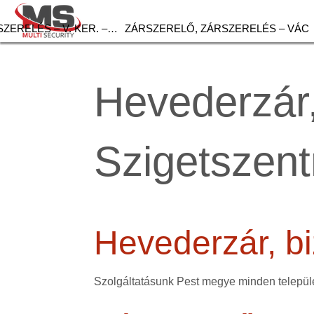
ZERELÉS – V. KER. –…
ZÁRSZERELŐ, ZÁRSZERELÉS – VÁC
Hevederzár,
Szigetszent
Hevederzár, bi
Szolgáltatásunk Pest megye minden települé