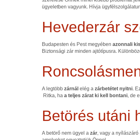
ügyeletben vagyunk. Hívja ügyfélszolgálatu
Hevederzár sz
Budapesten és Pest megyében
azonnali kis
Biztonsági zár minden ajtótípusra. Különböz
Roncsolásmente
A legtöbb
zárnál
elég a
zárbetétet nyitni
. E
Ritka, ha
a teljes zárat ki kell bontani
, de 
Betörés utáni h
A betörő nem ügyel a
zár
, vagy a nyílászáró
amelyeket egyeztetjük Önnel.