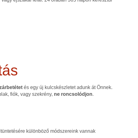
tás
 zárbetétet
és egy új kulcskészletet adunk át Önnek.
blak, fiók, vagy szekrény,
ne roncsolódjon
.
, eltüntetésére különböző módszereink vannak