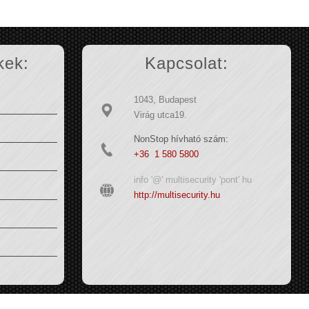
kek:
Kapcsolat:
1043, Budapest
Virág utca19.
NonStop hívható szám:
+36 1 580 5800
info '@' multisecurity 'pont' hu
http://multisecurity.hu