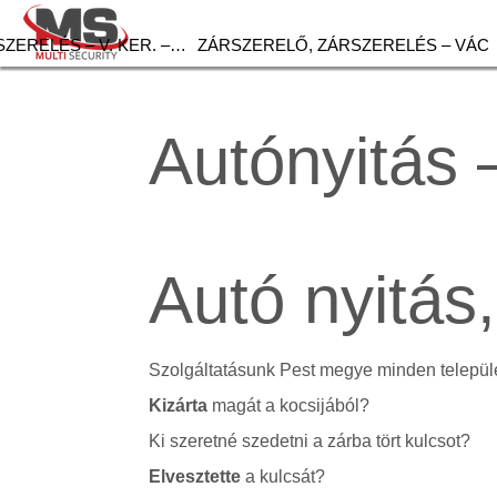
ZERELÉS – V. KER. –…
ZÁRSZERELŐ, ZÁRSZERELÉS – VÁC
Autónyitás 
Autó nyitás
Szolgáltatásunk Pest megye minden települé
Kizárta
magát a kocsijából?
Ki szeretné szedetni a zárba tört kulcsot?
Elvesztette
a kulcsát?