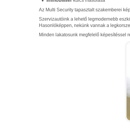
Immobiliser
kulcs másolása
Az Multi Security tapasztalt szakemberei kép
Szervizautóink a lehető legmodernebb eszkö
Hasonlóképpen, nekünk vannak a legkorszerű
Minden lakatosunk megfelelő képesítéssel re