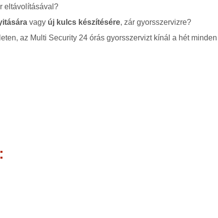
 eltávolításával?
yitására
vagy
új kulcs készítésére
, zár gyorsszervizre?
leten, az Multi Security 24 órás gyorsszervizt kínál a hét minden
: