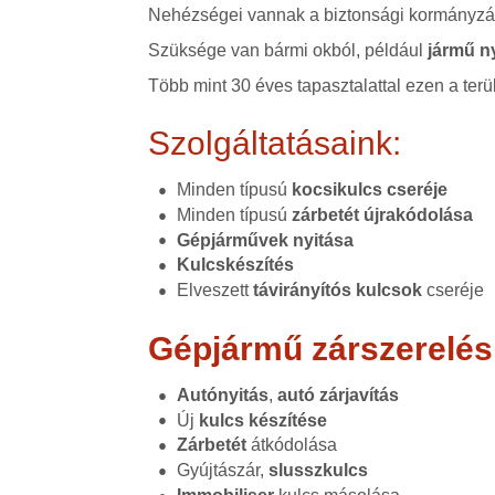
Nehézségei vannak a biztonsági kormányzár
Szüksége van bármi okból, például
jármű n
Több mint 30 éves tapasztalattal ezen a terü
Szolgáltatásaink:
Minden típusú
kocsikulcs cseréje
Minden típusú
zárbetét újrakódolása
Gépjárművek nyitása
Kulcskészítés
Elveszett
távirányítós kulcsok
cseréje
Gépjármű zárszerelés
Autónyitás
,
autó zárjavítás
Új
kulcs készítése
Zárbetét
átkódolása
Gyújtászár,
slusszkulcs