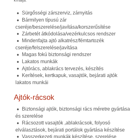
kínálja.
Sürgősségi zárszerviz, zárnyitás
Bármilyen típusú zár
cseréje/beszerelése/javítása/korszerűsítése
Zárbetét átkódolása/vezérkulcsos rendszer
Mindenfajta ajtó alkatrész/fémtartozék
cseréje/felszerelése/javítása
Magas fokú biztonsági rendszer
Lakatos munkák
Ajtórács, ablakrács tervezés, készítés
Kerítések, kertkapuk, vasajtók, bejárati ajtók
lakatos munkái
Ajtók-rácsok
Biztonsági ajtók, biztonsági rács méretre gyártása
és szerelése
Rácsozott vasajtók ,ablakrácsok, folyosó
elválasztások, bejárati portálok gyártása készítése
Vasszerkezeti munkák készítése, szerelése