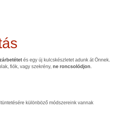
tás
 zárbetétet
és egy új kulcskészletet adunk át Önnek.
blak, fiók, vagy szekrény,
ne roncsolódjon
.
, eltüntetésére különböző módszereink vannak