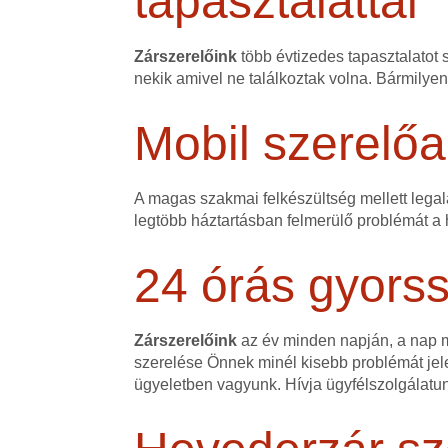
tapasztalattal
Zárszerelőink
több évtizedes tapasztalatot 
nekik amivel ne találkoztak volna. Bármilye
Mobil szerelőa
A magas szakmai felkészültség mellett legalá
legtöbb háztartásban felmerülő problémát a h
24 órás gyorss
Zárszerelőink
az év minden napján, a nap mi
szerelése Önnek minél kisebb problémát jele
ügyeletben vagyunk. Hívja ügyfélszolgálatu