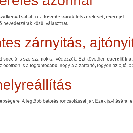
erelés azonnal
zállással
vállaljuk a
hevederzárak felszerelését, cseréjét
.
ő hevederzárak közül választhat.
s zárnyitás, ajtónyi
zt speciális szerszámokkal végezzük. Ezt követően
cseréljük a
ez esetben is a legfontosabb, hogy a a zártartó, legyen az ajtó, a
elyreállítás
 épségére. A legtöbb betörés roncsolással jár. Ezek javítására