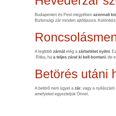
Hevederzár sz
Budapesten és Pest megyében
azonnali kis
Biztonsági zár minden ajtótípusra. Különböz
Roncsolásmente
A legtöbb
zárnál
elég a
zárbetétet nyitni
. E
Ritka, ha
a teljes zárat ki kell bontani
, de 
Betörés utáni h
A betörő nem ügyel a
zár
, vagy a nyílászáró
amelyeket egyeztetjük Önnel.