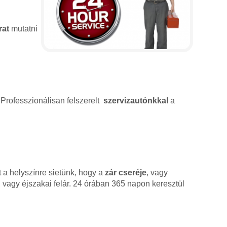
rat
mutatni
 Professzionálisan felszerelt
szervizautónkkal
a
 a helyszínre sietünk, hogy a
zár cseréje
, vagy
 vagy éjszakai felár. 24 órában 365 napon keresztül