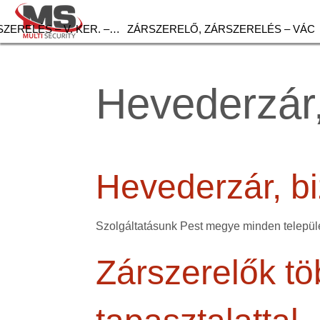
ZERELÉS – V. KER. –…
ZÁRSZERELŐ, ZÁRSZERELÉS – VÁC
Hevederzár,
Hevederzár, bi
Szolgáltatásunk Pest megye minden települé
Zárszerelők tö