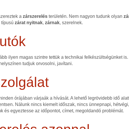
szereztek a
zárszerelés
területén. Nem nagyon tudunk olyan
zá
n típusú
zárat
nyitnak
,
zárnak
, szerelnek.
utók
bb ilyen magas szintre tettük a technikai felkészültségünket is.
elyszínen tudjuk orvosolni, javítani.
zolgálat
nden órájában várjaák a hívását. A lehető legrövidebb idő alatt
ntsen. Nálunk nincs kiemelt időszak, nincs ünnepnapi, hétvégi,
nk és egyeztesse az időpontot, címet, megoldandó problémát.