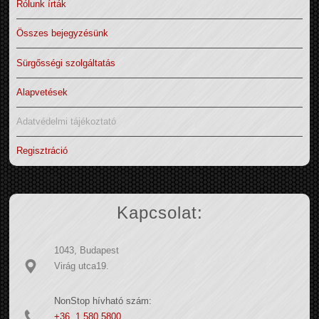
Rólunk írták
Összes bejegyzésünk
Sürgősségi szolgáltatás
Alapvetések
Adatvédelmi tájékoztató
Regisztráció
Kapcsolat:
1043, Budapest
Virág utca19.
NonStop hívható szám:
+36 1 580 5800