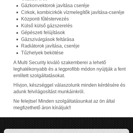
Gázkonvektorok javítása cseréje
Cirkok, kombicirkók vízmelegítők javítása-cseréje
Központi fűtéstervezés
Külső külső gázszerelés
Gépészeti felújítások
Gázszivárgások feltárása
Radiátorok javítása, cseréje
Tűzhelyek bekötése
A Multi Security kiváló szakemberei a lehető
leghatékonyabb és a legprofibb módon nyújtják a fent
említett szolgáltatásokat.
Hívjon, készséggel válaszolunk minden kérdésére és
adunk felvilágosítást munkáinkról.
Ne felejtse! Minden szolgáltatásunkat az ön által
megfizethető áron kínáljuk!!