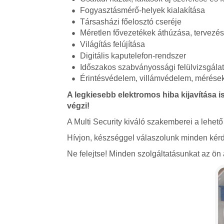
Fogyasztásmérő-helyek kialakítása
Társasházi főelosztó cseréje
Méretlen fővezetékek áthúzása, tervezé
Világítás felújítása
Digitális kaputelefon-rendszer
Időszakos szabványossági felülvizsgála
Érintésvédelem, villámvédelem, mérések,
A legkiesebb elektromos hiba kijavítása is
végzi!
A Multi Security kiváló szakemberei a lehető
Hívjon, készséggel válaszolunk minden kérd
Ne felejtse! Minden szolgáltatásunkat az ön á