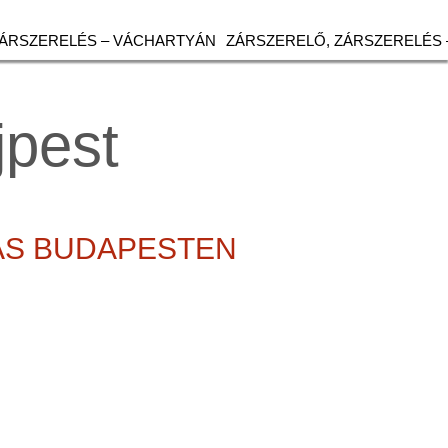
ZÁRSZERELÉS – VÁCHARTYÁN
ZÁRSZERELŐ, ZÁRSZERELÉS 
jpest
TÁS BUDAPESTEN