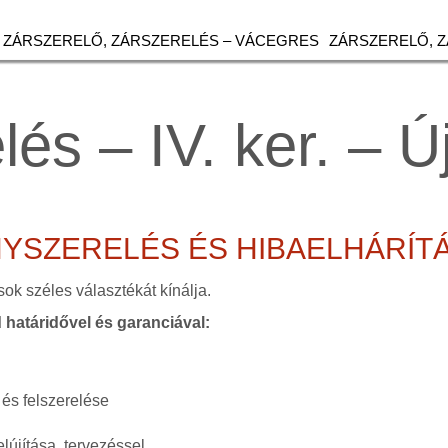
ZÁRSZERELŐ, ZÁRSZERELÉS – VÁCEGRES
ZÁRSZERELŐ, 
lés – IV. ker. – Ú
NYSZERELÉS ÉS HIBAELHÁRÍ
sok széles választékát kínálja.
d határidővel és garanciával:
 és felszerelése
lújítása, tervezéssel