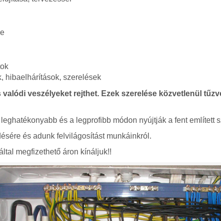
se
tok
 hibaelhárítások, szerelések
 valódi veszélyeket rejthet. Ezek szerelése közvetlenül tűzve
 leghatékonyabb és a legprofibb módon nyújtják a fent említett s
ésére és adunk felvilágosítást munkáinkról.
ltal megfizethető áron kínáljuk!!