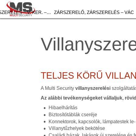
ZERELÉS – V. KER. –…
ZÁRSZERELŐ, ZÁRSZERELÉS – VÁC
Villanyszere
TELJES KÖRŰ VILLA
A Multi Security
villanyszerelési
szolgáltatá
Az alábbi tevékenységeket vállaljuk, rövi
Hibaelhárítás
Biztosítótáblák cseréje
Konnektorok, kapcsolók, lámpatestek le-
Villanytűzhelyek bekötése
Családi házak, lakások új szerelése és fe