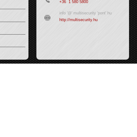
+36 1 580 5800
info '@' multisecurity 'pont' hu
http://multisecurity.hu