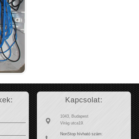
kek:
Kapcsolat:
1043, Budapest
Virág utca19.
NonStop hívható szám: