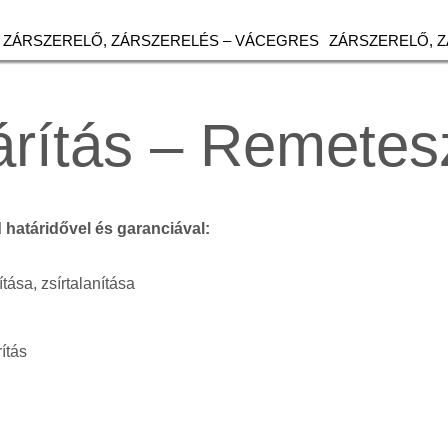
ZÁRSZERELŐ, ZÁRSZERELÉS – VÁCEGRES
ZÁRSZERELŐ, 
árítás – Remetes
d határidővel és garanciával:
ítása, zsírtalanítása
ítás