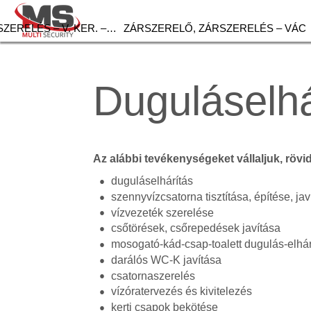
ZERELÉS – V. KER. –…
ZÁRSZERELŐ, ZÁRSZERELÉS – VÁC
Duguláselh
Az alábbi tevékenységeket vállaljuk, rövi
duguláselhárítás
szennyvízcsatorna tisztítása, építése, jav
vízvezeték szerelése
csőtörések, csőrepedések javítása
mosogató-kád-csap-toalett dugulás-elhár
darálós WC-K javítása
csatornaszerelés
vízóratervezés és kivitelezés
kerti csapok bekötése