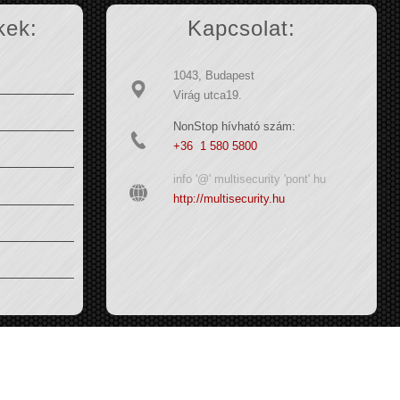
kek:
Kapcsolat:
1043, Budapest
Virág utca19.
NonStop hívható szám:
+36 1 580 5800
info '@' multisecurity 'pont' hu
http://multisecurity.hu