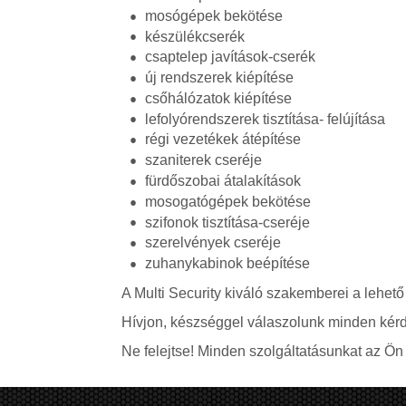
mosógépek bekötése
készülékcserék
csaptelep javítások-cserék
új rendszerek kiépítése
csőhálózatok kiépítése
lefolyórendszerek tisztítása- felújítása
régi vezetékek átépítése
szaniterek cseréje
fürdőszobai átalakítások
mosogatógépek bekötése
szifonok tisztítása-cseréje
szerelvények cseréje
zuhanykabinok beépítése
A Multi Security kiváló szakemberei a lehető
Hívjon, készséggel válaszolunk minden kérd
Ne felejtse! Minden szolgáltatásunkat az Ön á