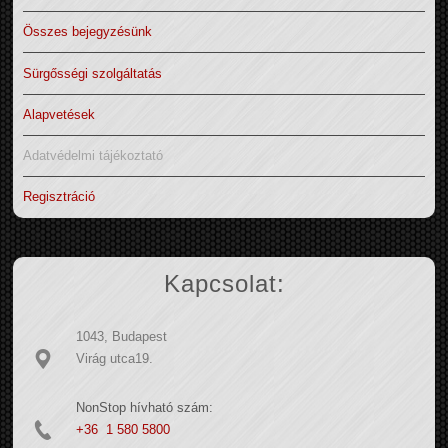
Összes bejegyzésünk
Sürgősségi szolgáltatás
Alapvetések
Adatvédelmi tájékoztató
Regisztráció
Kapcsolat:
1043, Budapest
Virág utca19.
NonStop hívható szám:
+36 1 580 5800