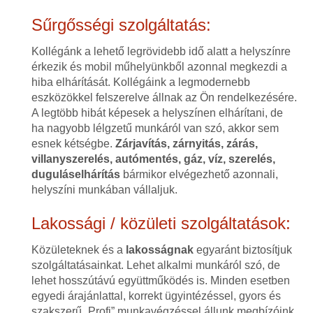
Sűrgősségi szolgáltatás:
Kollégánk a lehető legrövidebb idő alatt a helyszínre
érkezik és mobil műhelyünkből azonnal megkezdi a
hiba elhárítását. Kollégáink a legmodernebb
eszközökkel felszerelve állnak az Ön rendelkezésére.
A legtöbb hibát képesek a helyszínen elhárítani, de
ha nagyobb lélgzetű munkáról van szó, akkor sem
esnek kétségbe.
Zárjavítás, zárnyitás, zárás,
villanyszerelés, autómentés, gáz, víz, szerelés,
duguláselhárítás
bármikor elvégezhető azonnali,
helyszíni munkában vállaljuk.
Lakossági / közületi szolgáltatások:
Közületeknek és a
lakosságnak
egyaránt biztosítjuk
szolgáltatásainkat. Lehet alkalmi munkáról szó, de
lehet hosszútávú együttműködés is. Minden esetben
egyedi árajánlattal, korrekt ügyintézéssel, gyors és
szakszerű „Profi” munkavégzéssel állunk megbízóink