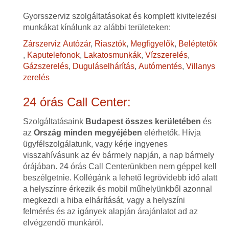
Gyorsszerviz szolgáltatásokat és komplett kivitelezési
munkákat kínálunk az alábbi területeken:
Zárszerviz
Autózár
,
Riasztók
,
Megfigyelők
,
Beléptetők
,
Kaputelefonok
,
Lakatosmunkák
,
Vízszerelés
,
Gázszerelés
,
Duguláselhárítás
,
Autómentés
,
Villanys
zerelés
24 órás Call Center:
Szolgáltatásaink
Budapest összes kerületében
és
az
Ország minden megyéjében
elérhetők. Hívja
ügyfélszolgálatunk, vagy kérje ingyenes
visszahívásunk az év bármely napján, a nap bármely
órájában. 24 órás Call Centerünkben nem géppel kell
beszélgetnie. Kollégánk a lehető legrövidebb idő alatt
a helyszínre érkezik és mobil műhelyünkből azonnal
megkezdi a hiba elhárítását, vagy a helyszíni
felmérés és az igányek alapján árajánlatot ad az
elvégzendő munkáról.