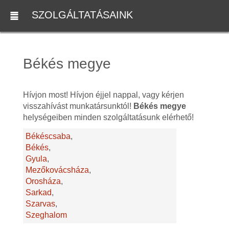
SZOLGÁLTATÁSAINK
Békés megye
Hívjon most! Hívjon éjjel nappal, vagy kérjen
visszahívást munkatársunktól!
Békés megye
helységeiben minden szolgáltatásunk elérhető!
Békéscsaba
,
Békés
,
Gyula
,
Mezőkovácsháza
,
Orosháza
,
Sarkad
,
Szarvas
,
Szeghalom