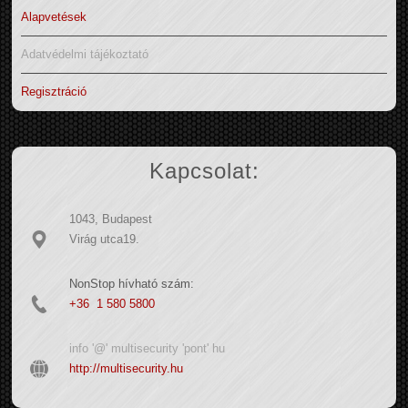
Alapvetések
Adatvédelmi tájékoztató
Regisztráció
Kapcsolat:
1043, Budapest
Virág utca19.
NonStop hívható szám:
+36 1 580 5800
info '@' multisecurity 'pont' hu
http://multisecurity.hu