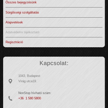
Összes bejegyzésünk
Sürgősségi szolgáltatás
Alapvetések
Adatvédelmi tájékoztató
Regisztráció
Kapcsolat:
1043, Budapest
Virág utca19.
NonStop hívható szám:
+36 1 580 5800