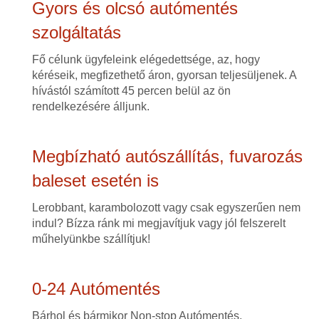
Gyors és olcsó autómentés
szolgáltatás
Fő célunk ügyfeleink elégedettsége, az, hogy
kéréseik, megfizethető áron, gyorsan teljesüljenek. A
hívástól számított 45 percen belül az ön
rendelkezésére álljunk.
Megbízható autószállítás, fuvarozás
baleset esetén is
Lerobbant, karambolozott vagy csak egyszerűen nem
indul? Bízza ránk mi megjavítjuk vagy jól felszerelt
műhelyünkbe szállítjuk!
0-24 Autómentés
Bárhol és bármikor Non-stop Autómentés,