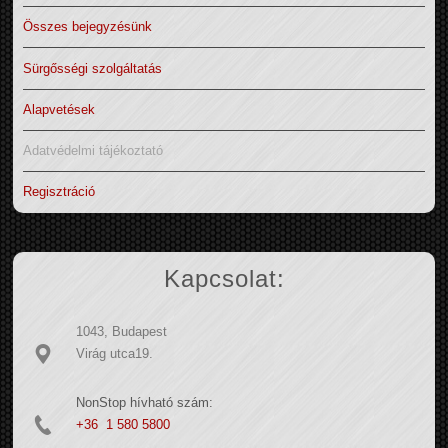
Összes bejegyzésünk
Sürgősségi szolgáltatás
Alapvetések
Adatvédelmi tájékoztató
Regisztráció
Kapcsolat:
1043, Budapest
Virág utca19.
NonStop hívható szám:
+36 1 580 5800