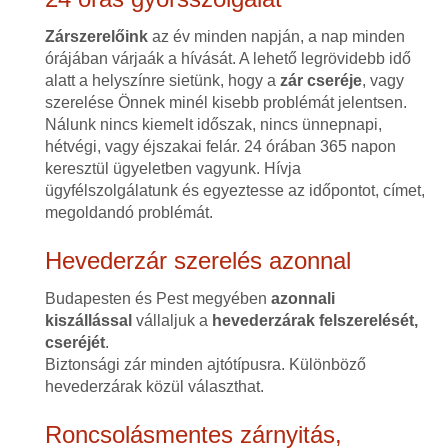
Zárszerelőink
az év minden napján, a nap minden
órájában várjaák a hívását. A lehető legrövidebb idő
alatt a helyszínre sietünk, hogy a
zár cseréje
, vagy
szerelése Önnek minél kisebb problémát jelentsen.
Nálunk nincs kiemelt időszak, nincs ünnepnapi,
hétvégi, vagy éjszakai felár. 24 órában 365 napon
keresztül ügyeletben vagyunk. Hívja
ügyfélszolgálatunk és egyeztesse az időpontot, címet,
megoldandó problémát.
Hevederzár szerelés azonnal
Budapesten és Pest megyében
azonnali
kiszállással
vállaljuk a
hevederzárak felszerelését,
cseréjét
.
Biztonsági zár minden ajtótípusra. Különböző
hevederzárak közül választhat.
Roncsolásmentes zárnyitás,