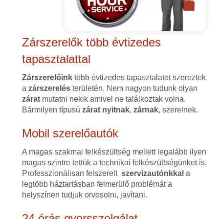
Zárszerelők több évtizedes
tapasztalattal
Zárszerelőink
több évtizedes tapasztalatot szereztek
a
zárszerelés
területén. Nem nagyon tudunk olyan
zárat
mutatni nekik amivel ne találkoztak volna.
Bármilyen típusú
zárat
nyitnak
,
zárnak
, szerelnek.
Mobil szerelőautók
A magas szakmai felkészültség mellett legalább ilyen
magas szintre tettük a technikai felkészültségünket is.
Professzionálisan felszerelt
szervizautónkkal
a
legtöbb háztartásban felmerülő problémát a
helyszínen tudjuk orvosolni, javítani.
24 órás gyorsszolgálat