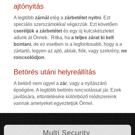
ajtónyitás
A legtöbb
zárnál
elég a
zárbetétet nyitni
. Ezt
speciális szerszámokkal végezzük. Ezt követően
cseréljük a zárbetétet
és egy új kulcskészletet
adunk át Önnek. Ritka, ha
a teljes zárat ki kell
bontani
, de ez esetben is a legfontosabb, hogy a a
zártartó, legyen az ajtó, ablak, fiók, vagy szekrény,
ne
roncsolódjon
.
Betörés utáni helyreállítás
A betörő nem ügyel a
zár
, vagy a nyílászáró
épségére. A legtöbb betörés roncsolással jár. Ezek
javítására, eltüntetésére különböző módszereink
vannak amelyeket egyeztetjük Önnel.
Multi Security