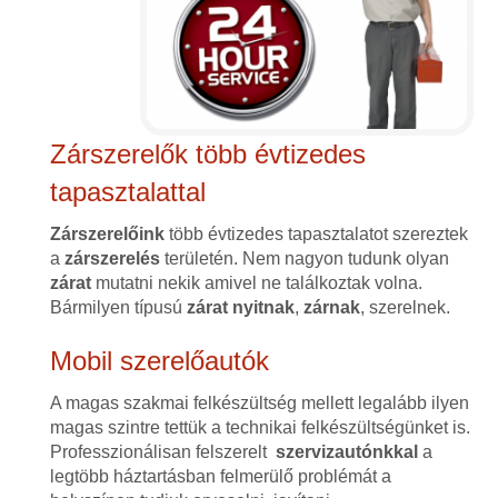
Zárszerelők több évtizedes
tapasztalattal
Zárszerelőink
több évtizedes tapasztalatot szereztek
a
zárszerelés
területén. Nem nagyon tudunk olyan
zárat
mutatni nekik amivel ne találkoztak volna.
Bármilyen típusú
zárat
nyitnak
,
zárnak
, szerelnek.
Mobil szerelőautók
A magas szakmai felkészültség mellett legalább ilyen
magas szintre tettük a technikai felkészültségünket is.
Professzionálisan felszerelt
szervizautónkkal
a
legtöbb háztartásban felmerülő problémát a