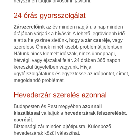
helyszínen tudjuk orvosolni, javítani.
24 órás gyorsszolgálat
Zárszerelőink
az év minden napján, a nap minden
órájában várjaák a hívását. A lehető legrövidebb idő
alatt a helyszínre sietünk, hogy a
zár cseréje
, vagy
szerelése Önnek minél kisebb problémát jelentsen.
Nálunk nincs kiemelt időszak, nincs ünnepnapi,
hétvégi, vagy éjszakai felár. 24 órában 365 napon
keresztül ügyeletben vagyunk. Hívja
ügyfélszolgálatunk és egyeztesse az időpontot, címet,
megoldandó problémát.
Hevederzár szerelés azonnal
Budapesten és Pest megyében
azonnali
kiszállással
vállaljuk a
hevederzárak felszerelését,
cseréjét
.
Biztonsági zár minden ajtótípusra. Különböző
hevederzárak közül választhat.