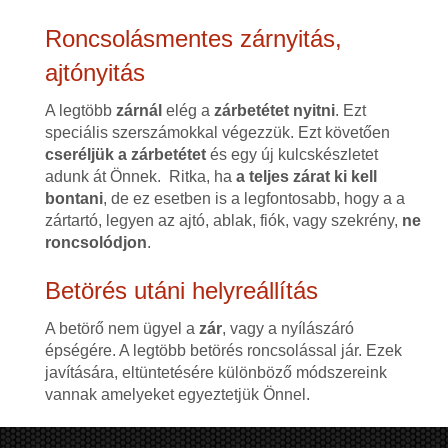
Roncsolásmentes zárnyitás,
ajtónyitás
A legtöbb
zárnál
elég a
zárbetétet nyitni
. Ezt
speciális szerszámokkal végezzük. Ezt követően
cseréljük a zárbetétet
és egy új kulcskészletet
adunk át Önnek. Ritka, ha
a teljes zárat ki kell
bontani
, de ez esetben is a legfontosabb, hogy a a
zártartó, legyen az ajtó, ablak, fiók, vagy szekrény,
ne
roncsolódjon
.
Betörés utáni helyreállítás
A betörő nem ügyel a
zár
, vagy a nyílászáró
épségére. A legtöbb betörés roncsolással jár. Ezek
javítására, eltüntetésére különböző módszereink
vannak amelyeket egyeztetjük Önnel.