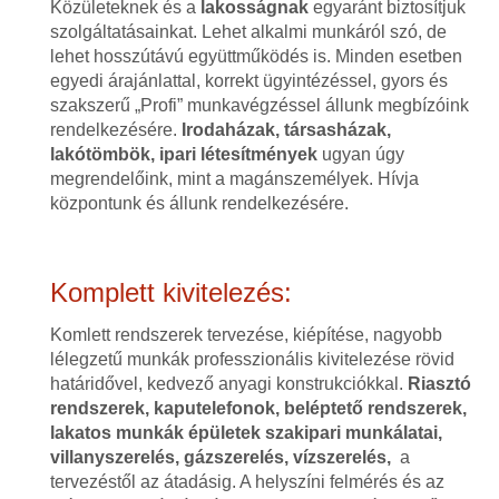
Közületeknek és a
lakosságnak
egyaránt biztosítjuk
szolgáltatásainkat. Lehet alkalmi munkáról szó, de
lehet hosszútávú együttműködés is. Minden esetben
egyedi árajánlattal, korrekt ügyintézéssel, gyors és
szakszerű „Profi” munkavégzéssel állunk megbízóink
rendelkezésére.
Irodaházak, társasházak,
lakótömbök, ipari létesítmények
ugyan úgy
megrendelőink, mint a magánszemélyek. Hívja
központunk és állunk rendelkezésére.
Komplett kivitelezés:
Komlett rendszerek tervezése, kiépítése, nagyobb
lélegzetű munkák professzionális kivitelezése rövid
határidővel, kedvező anyagi konstrukciókkal.
Riasztó
rendszerek, kaputelefonok, beléptető rendszerek,
lakatos munkák épületek szakipari munkálatai,
villanyszerelés, gázszerelés, vízszerelés,
a
tervezéstől az átadásig. A helyszíni felmérés és az