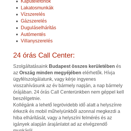
Kaputelefonok
Lakatosmunkák
Vízszerelés
Gázszerelés
Duguláselhárítás
Autómentés
Villanyszerelés
24 órás Call Center:
Szolgáltatásaink
Budapest összes kerületében
és
az
Ország minden megyéjében
elérhetők. Hívja
ügyfélszolgálatunk, vagy kérje ingyenes
visszahívásunk az év bármely napján, a nap bármely
órájában. 24 órás Call Centerünkben nem géppel kell
beszélgetnie.
Kollégánk a lehető legrövidebb idő alatt a helyszínre
érkezik és mobil műhelyünkből azonnal megkezdi a
hiba elhárítását, vagy a helyszíni felmérés és az
igányek alapján árajánlatot ad az elvégzendő
munkáról.