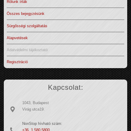
Rólunk írták
Összes bejegyzésünk
Sürgősségi szolgáltatás
Alapvetések
Adatvédelmi tájékoztató
Regisztráció
Kapcsolat:
1043, Budapest
Virág utca19.
NonStop hívható szám:
+36 1 580 5800