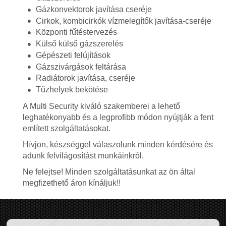
Gázkonvektorok javítása cseréje
Cirkok, kombicirkók vízmelegítők javítása-cseréje
Központi fűtéstervezés
Külső külső gázszerelés
Gépészeti felújítások
Gázszivárgások feltárása
Radiátorok javítása, cseréje
Tűzhelyek bekötése
A Multi Security kiváló szakemberei a lehető
leghatékonyabb és a legprofibb módon nyújtják a fent
említett szolgáltatásokat.
Hívjon, készséggel válaszolunk minden kérdésére és
adunk felvilágosítást munkáinkról.
Ne felejtse! Minden szolgáltatásunkat az ön által
megfizethető áron kínáljuk!!