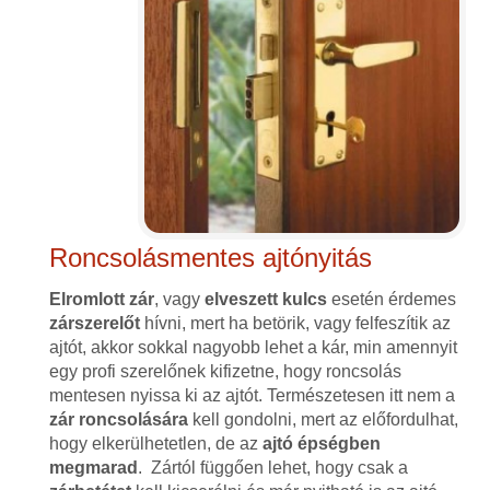
Roncsolásmentes ajtónyitás
Elromlott zár
, vagy
elveszett kulcs
esetén érdemes
zárszerelőt
hívni, mert ha betörik, vagy felfeszítik az
ajtót, akkor sokkal nagyobb lehet a kár, min amennyit
egy profi szerelőnek kifizetne, hogy roncsolás
mentesen nyissa ki az ajtót. Természetesen itt nem a
zár roncsolására
kell gondolni, mert az előfordulhat,
hogy elkerülhetetlen, de az
ajtó épségben
megmarad
. Zártól függően lehet, hogy csak a