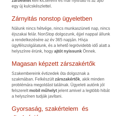
zárbetétet
kell kicserélni és már nyitható is az ajtó
egy új kulcskészlettel.
Zárnyitás nonstop ügyeletben
Nálunk nincs hétvége, nincs munkaszüneti nap, nincs
éjszakai felár. NonStop dolgozunk, éjjel nappal állunk
a rendelkezésére az év 365 napján. Hívja
ügyfélszolgálatunk, és a lehető legrövidebb idő alatt a
helyszínre érünk, hogy
ajtót nyissunk
Önnek.
Magasan képzett zárszakértők
Szakembereink évtizedek óta dolgoznak a
szakmában. Felkészült
zárszakértők
, akik minden
problémára megoldást találnak. Ügyeleti autónk jól
felszerelt
mobil műhelyt
jelent amivel a legtöbb hibát
a helyszínen tudják javítani.
Gyorsaság, szakértelem és