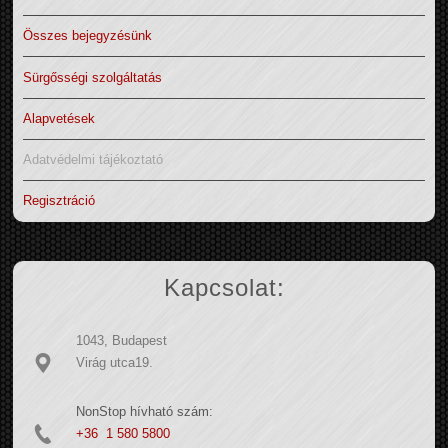
Összes bejegyzésünk
Sürgősségi szolgáltatás
Alapvetések
Adatvédelmi tájékoztató
Regisztráció
Kapcsolat:
1043, Budapest
Virág utca19.
NonStop hívható szám:
+36 1 580 5800