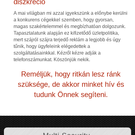
diszkréció
A mai világban mi azzal igyekszünk a előnybe kerülni
a konkurens cégekkel szemben, hogy gyorsan,
magas szakértelemmel és megbízhatóan dolgozunk.
Tapasztalatunk alapján ez kifizetődő üzletpolitika,
mert szájról szájra terjedő reklám a legjobb és úgy
tűnik, hogy ügyfeleink elégedettek a
szolgáltatásainkkal. Kézről kézre adják a
telefonszámunkat. Köszönjük nekik.
Reméljük, hogy ritkán lesz ránk
szüksége, de akkor minket hív és
tudunk Önnek segíteni.