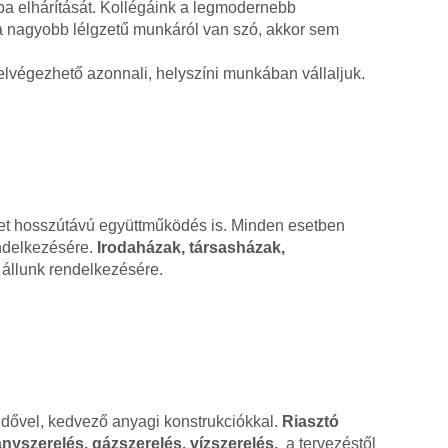
ba elhárítását. Kollégáink a legmodernebb
ha nagyobb lélgzetű munkáról van szó, akkor sem
lvégezhető azonnali, helyszíni munkában vállaljuk.
ehet hosszútávú együttműködés is. Minden esetben
endelkezésére.
Irodaházak, társasházak,
állunk rendelkezésére.
ridővel, kedvező anyagi konstrukciókkal.
Riasztó
nyszerelés, gázszerelés, vízszerelés,
a tervezéstől