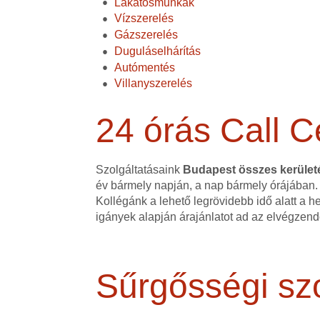
Lakatosmunkák
Vízszerelés
Gázszerelés
Duguláselhárítás
Autómentés
Villanyszerelés
24 órás Call C
Szolgáltatásaink
Budapest összes kerüle
év bármely napján, a nap bármely órájában.
Kollégánk a lehető legrövidebb idő alatt a h
igányek alapján árajánlatot ad az elvégzen
Sűrgősségi szo