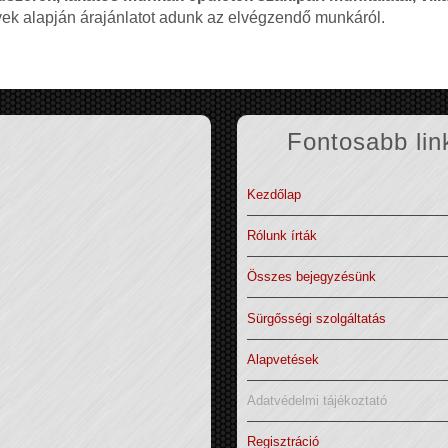
nyek alapján árajánlatot adunk az elvégzendő munkáról.
Fontosabb lin
Kezdőlap
Rólunk írták
Összes bejegyzésünk
Sürgősségi szolgáltatás
Alapvetések
Adatvédelmi tájékoztató
Regisztráció