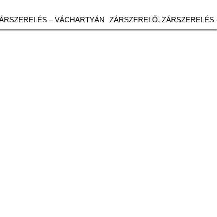
ZÁRSZERELÉS – VÁCHARTYÁN
ZÁRSZERELŐ, ZÁRSZERELÉS 