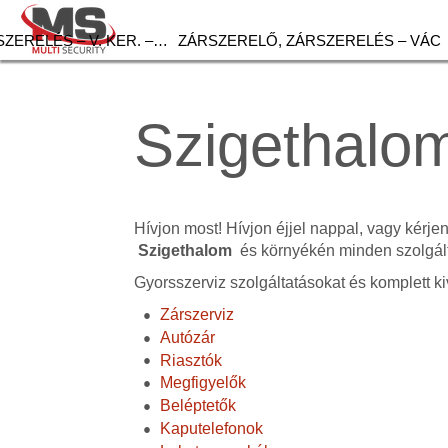
ZERELÉS – V. KER. –…
ZÁRSZERELŐ, ZÁRSZERELÉS – VÁC
Szigethalom
Hívjon most! Hívjon éjjel nappal, vagy kérje
Szigethalom
és környékén minden szolgált
Gyorsszerviz szolgáltatásokat és komplett ki
Zárszerviz
Autózár
Riasztók
Megfigyelők
Beléptetők
Kaputelefonok