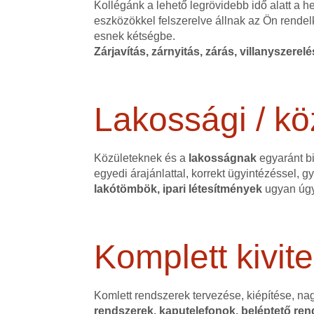
Kollégánk a lehető legrövidebb idő alatt a 
eszközökkel felszerelve állnak az Ön rendel
esnek kétségbe.
Zárjavítás, zárnyitás, zárás, villanyszerel
Lakossági / kö
Közületeknek és a
lakosságnak
egyaránt bi
egyedi árajánlattal, korrekt ügyintézéssel,
lakótömbök, ipari létesítmények
ugyan úgy
Komplett kivite
Komlett rendszerek tervezése, kiépítése, na
rendszerek, kaputelefonok, beléptető rend