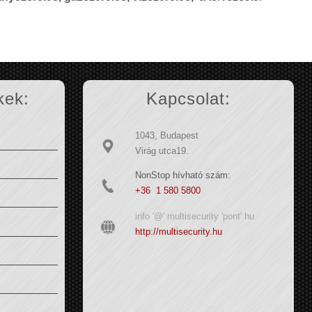
kek:
Kapcsolat:
1043, Budapest
Virág utca19.
NonStop hívható szám:
+36 1 580 5800
info '@' multisecurity 'pont' hu
http://multisecurity.hu