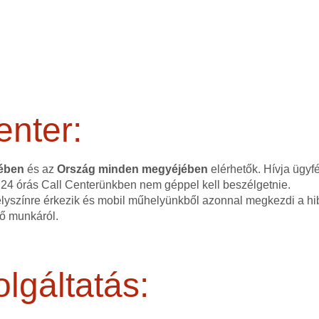
enter:
tében
és az
Ország minden megyéjében
elérhetők. Hívja ügyf
 24 órás Call Centerünkben nem géppel kell beszélgetnie.
elyszínre érkezik és mobil műhelyünkből azonnal megkezdi a hib
dő munkáról.
lgáltatás: