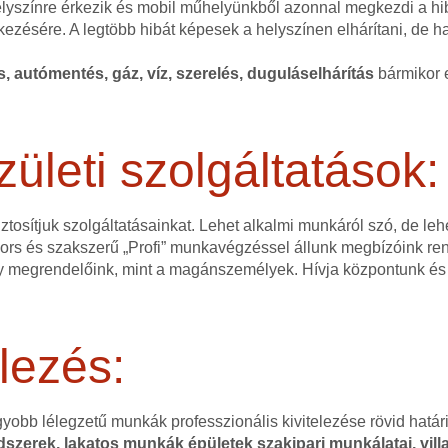
helyszínre érkezik és mobil műhelyünkből azonnal megkezdi a hi
kezésére. A legtöbb hibát képesek a helyszínen elhárítani, de 
és, autómentés, gáz, víz, szerelés, duguláselhárítás
bármikor e
zületi szolgáltatások:
ztosítjuk szolgáltatásainkat. Lehet alkalmi munkáról szó, de l
 gyors és szakszerű „Profi” munkavégzéssel állunk megbízóink r
 megrendelőink, mint a magánszemélyek. Hívja központunk és 
lezés:
gyobb lélegzetű munkák professzionális kivitelezése rövid hatá
szerek, lakatos munkák épületek szakipari munkálatai, villa