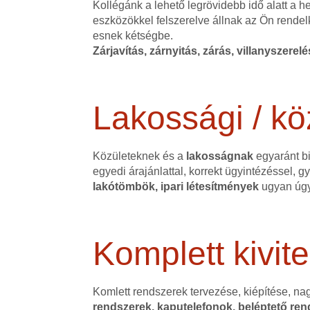
Kollégánk a lehető legrövidebb idő alatt a 
eszközökkel felszerelve állnak az Ön rendel
esnek kétségbe.
Zárjavítás, zárnyitás, zárás, villanyszerel
Lakossági / kö
Közületeknek és a
lakosságnak
egyaránt bi
egyedi árajánlattal, korrekt ügyintézéssel,
lakótömbök, ipari létesítmények
ugyan úgy
Komplett kivite
Komlett rendszerek tervezése, kiépítése, na
rendszerek, kaputelefonok, beléptető rend