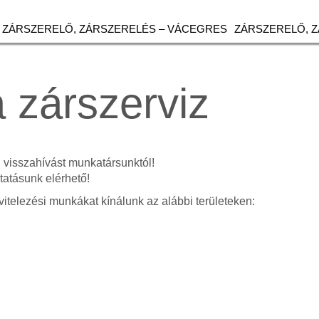
ZÁRSZERELŐ, ZÁRSZERELÉS – VÁCEGRES
ZÁRSZERELŐ, 
 zárszerviz
n visszahívást munkatársunktól!
atásunk elérhető!
vitelezési munkákat kínálunk az alábbi területeken: