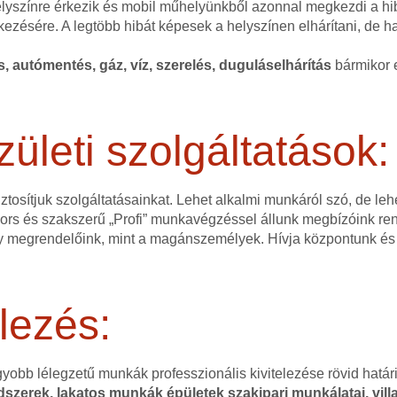
helyszínre érkezik és mobil műhelyünkből azonnal megkezdi a hi
kezésére. A legtöbb hibát képesek a helyszínen elhárítani, de 
és, autómentés, gáz, víz, szerelés, duguláselhárítás
bármikor e
zületi szolgáltatások:
ztosítjuk szolgáltatásainkat. Lehet alkalmi munkáról szó, de l
 gyors és szakszerű „Profi” munkavégzéssel állunk megbízóink r
 megrendelőink, mint a magánszemélyek. Hívja központunk és 
lezés:
gyobb lélegzetű munkák professzionális kivitelezése rövid hatá
szerek, lakatos munkák épületek szakipari munkálatai, villa