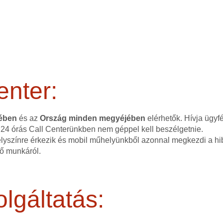
enter:
tében
és az
Ország minden megyéjében
elérhetők. Hívja ügyf
 24 órás Call Centerünkben nem géppel kell beszélgetnie.
elyszínre érkezik és mobil műhelyünkből azonnal megkezdi a hib
dő munkáról.
lgáltatás: