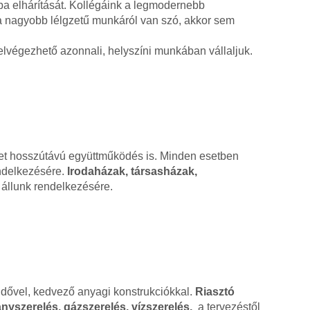
ba elhárítását. Kollégáink a legmodernebb
ha nagyobb lélgzetű munkáról van szó, akkor sem
lvégezhető azonnali, helyszíni munkában vállaljuk.
ehet hosszútávú együttműködés is. Minden esetben
endelkezésére.
Irodaházak, társasházak,
állunk rendelkezésére.
ridővel, kedvező anyagi konstrukciókkal.
Riasztó
nyszerelés, gázszerelés, vízszerelés,
a tervezéstől