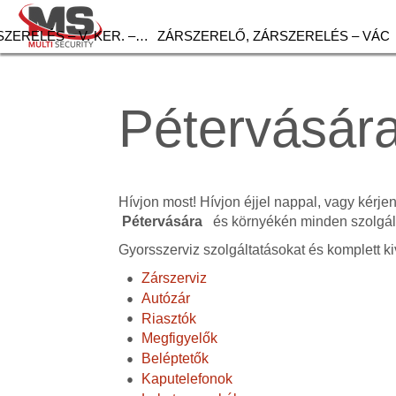
ZERELÉS – V. KER. –…
ZÁRSZERELŐ, ZÁRSZERELÉS – VÁC
Pétervására
Hívjon most! Hívjon éjjel nappal, vagy kérje
Pétervására
és környékén minden szolgált
Gyorsszerviz szolgáltatásokat és komplett ki
Zárszerviz
Autózár
Riasztók
Megfigyelők
Beléptetők
Kaputelefonok