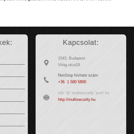
kek:
Kapcsolat:
1043, Budapest
Virág utca19.
NonStop hívható szám:
+36 1 580 5800
info '@' multisecurity 'pont' hu
http://multisecurity.hu