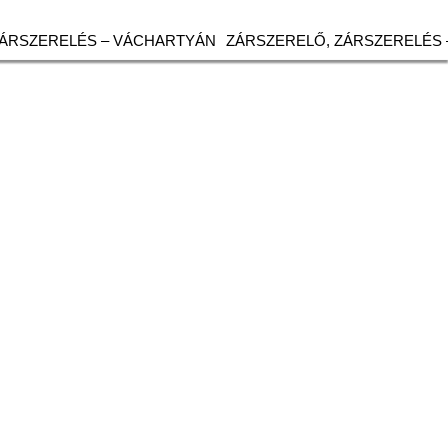
ZÁRSZERELÉS – VÁCHARTYÁN
ZÁRSZERELŐ, ZÁRSZERELÉS 