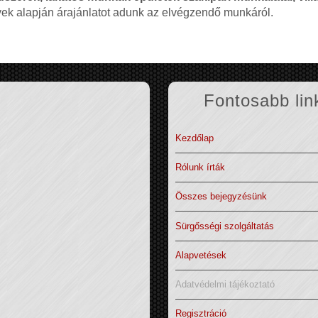
nyek alapján árajánlatot adunk az elvégzendő munkáról.
Fontosabb lin
Kezdőlap
Rólunk írták
Összes bejegyzésünk
Sürgősségi szolgáltatás
Alapvetések
Adatvédelmi tájékoztató
Regisztráció