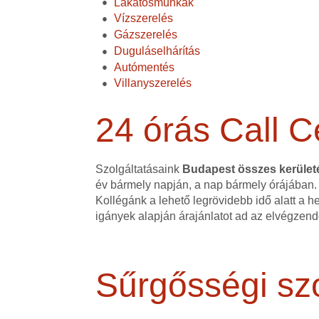
Lakatosmunkák
Vízszerelés
Gázszerelés
Duguláselhárítás
Autómentés
Villanyszerelés
24 órás Call C
Szolgáltatásaink
Budapest összes kerüle
év bármely napján, a nap bármely órájában.
Kollégánk a lehető legrövidebb idő alatt a h
igányek alapján árajánlatot ad az elvégzen
Sűrgősségi szo