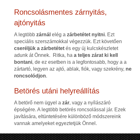
Roncsolásmentes zárnyitás,
ajtónyitás
A legtöbb
zárnál
elég a
zárbetétet nyitni
. Ezt
speciális szerszámokkal végezzük. Ezt követően
cseréljük a zárbetétet
és egy új kulcskészletet
adunk át Önnek. Ritka, ha
a teljes zárat ki kell
bontani
, de ez esetben is a legfontosabb, hogy a a
zártartó, legyen az ajtó, ablak, fiók, vagy szekrény,
ne
roncsolódjon
.
Betörés utáni helyreállítás
A betörő nem ügyel a
zár
, vagy a nyílászáró
épségére. A legtöbb betörés roncsolással jár. Ezek
javítására, eltüntetésére különböző módszereink
vannak amelyeket egyeztetjük Önnel.