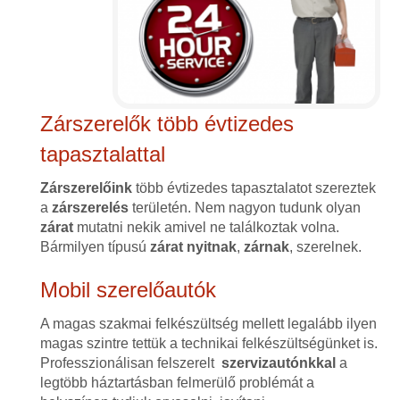
Zárszerelők több évtizedes
tapasztalattal
Zárszerelőink
több évtizedes tapasztalatot szereztek
a
zárszerelés
területén. Nem nagyon tudunk olyan
zárat
mutatni nekik amivel ne találkoztak volna.
Bármilyen típusú
zárat
nyitnak
,
zárnak
, szerelnek.
Mobil szerelőautók
A magas szakmai felkészültség mellett legalább ilyen
magas szintre tettük a technikai felkészültségünket is.
Professzionálisan felszerelt
szervizautónkkal
a
legtöbb háztartásban felmerülő problémát a