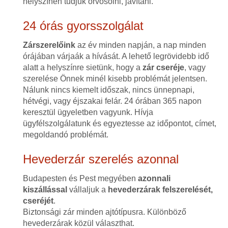
helyszínen tudjuk orvosolni, javítani.
24 órás gyorsszolgálat
Zárszerelőink
az év minden napján, a nap minden
órájában várjaák a hívását. A lehető legrövidebb idő
alatt a helyszínre sietünk, hogy a
zár cseréje
, vagy
szerelése Önnek minél kisebb problémát jelentsen.
Nálunk nincs kiemelt időszak, nincs ünnepnapi,
hétvégi, vagy éjszakai felár. 24 órában 365 napon
keresztül ügyeletben vagyunk. Hívja
ügyfélszolgálatunk és egyeztesse az időpontot, címet,
megoldandó problémát.
Hevederzár szerelés azonnal
Budapesten és Pest megyében
azonnali
kiszállással
vállaljuk a
hevederzárak felszerelését,
cseréjét
.
Biztonsági zár minden ajtótípusra. Különböző
hevederzárak közül választhat.