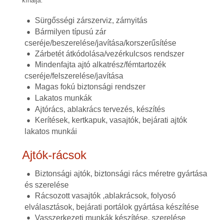
kínálja.
Sürgősségi zárszerviz, zárnyitás
Bármilyen típusú zár
cseréje/beszerelése/javítása/korszerűsítése
Zárbetét átkódolása/vezérkulcsos rendszer
Mindenfajta ajtó alkatrész/fémtartozék
cseréje/felszerelése/javítása
Magas fokú biztonsági rendszer
Lakatos munkák
Ajtórács, ablakrács tervezés, készítés
Kerítések, kertkapuk, vasajtók, bejárati ajtók
lakatos munkái
Ajtók-rácsok
Biztonsági ajtók, biztonsági rács méretre gyártása
és szerelése
Rácsozott vasajtók ,ablakrácsok, folyosó
elválasztások, bejárati portálok gyártása készítése
Vasszerkezeti munkák készítése, szerelése