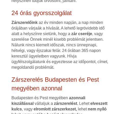
helyszínen tudjuk orvosolni, javítani.
24 órás gyorsszolgálat
Zárszerelőink
az év minden napján, a nap minden
órájában várjaák a hívását. A lehető legrövidebb idő
alatt a helyszínre sietünk, hogy a
zár cseréje
, vagy
szerelése Önnek minél kisebb problémát jelentsen.
Nálunk nincs kiemelt időszak, nincs ünnepnapi,
hétvégi, vagy éjszakai felár. 24 órában 365 napon
keresztül ügyeletben vagyunk. Hívja
ügyfélszolgálatunk és egyeztesse az időpontot, címet,
megoldandó problémát.
Zárszerelés Budapesten és Pest
megyében azonnal
Budapesten és Pest megyében
azonnali
kiszállással
vállaljuk a
zárszerelést
. Lehet
elveszett
kulcs
, vagy
elromlott zárszerkezet,
lehet
nem nyíló