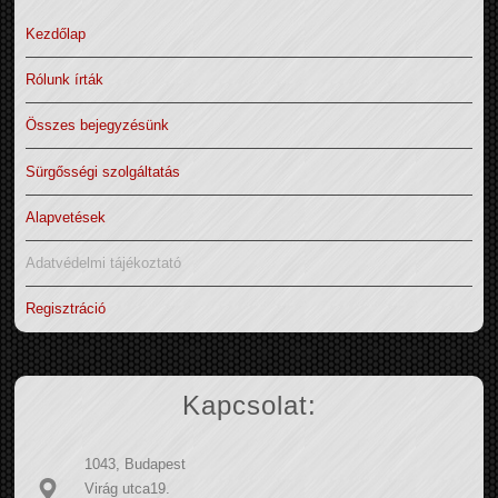
Kezdőlap
Rólunk írták
Összes bejegyzésünk
Sürgősségi szolgáltatás
Alapvetések
Adatvédelmi tájékoztató
Regisztráció
Kapcsolat:
1043, Budapest
Virág utca19.