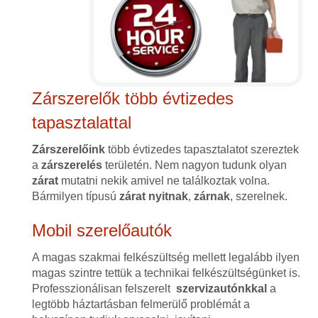
Zárszerelők több évtizedes
tapasztalattal
Zárszerelőink
több évtizedes tapasztalatot szereztek
a
zárszerelés
területén. Nem nagyon tudunk olyan
zárat
mutatni nekik amivel ne találkoztak volna.
Bármilyen típusú
zárat
nyitnak
,
zárnak
, szerelnek.
Mobil szerelőautók
A magas szakmai felkészültség mellett legalább ilyen
magas szintre tettük a technikai felkészültségünket is.
Professzionálisan felszerelt
szervizautónkkal
a
legtöbb háztartásban felmerülő problémát a