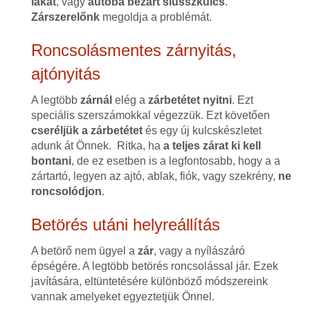
lakat
, vagy
autóba bezárt slusszkulcs
.
Zárszerelőnk
megoldja a problémát.
Roncsolásmentes zárnyitás,
ajtónyitás
A legtöbb
zárnál
elég a
zárbetétet nyitni
. Ezt
speciális szerszámokkal végezzük. Ezt követően
cseréljük a zárbetétet
és egy új kulcskészletet
adunk át Önnek. Ritka, ha
a teljes zárat ki kell
bontani
, de ez esetben is a legfontosabb, hogy a a
zártartó, legyen az ajtó, ablak, fiók, vagy szekrény,
ne
roncsolódjon
.
Betörés utáni helyreállítás
A betörő nem ügyel a
zár
, vagy a nyílászáró
épségére. A legtöbb betörés roncsolással jár. Ezek
javítására, eltüntetésére különböző módszereink
vannak amelyeket egyeztetjük Önnel.