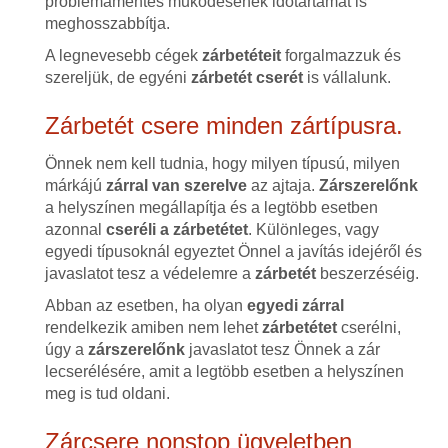
problémamentes működésének időtartamát is
meghosszabbítja.
A legnevesebb cégek
zárbetéteit
forgalmazzuk és
szereljük, de egyéni
zárbetét cserét
is vállalunk.
Zárbetét csere minden zártípusra.
Önnek nem kell tudnia, hogy milyen típusú, milyen
márkájú
zárral van szerelve
az ajtaja.
Zárszerelőnk
a helyszínen megállapítja és a legtöbb esetben
azonnal
cseréli a zárbetétet
. Különleges, vagy
egyedi típusoknál egyeztet Önnel a javítás idejéről és
javaslatot tesz a védelemre a
zárbetét
beszerzéséig.
Abban az esetben, ha olyan
egyedi zárral
rendelkezik amiben nem lehet
zárbetétet
cserélni,
úgy a
zárszerelőnk
javaslatot tesz Önnek a zár
lecserélésére, amit a legtöbb esetben a helyszínen
meg is tud oldani.
Zárcsere nonstop ügyeletben