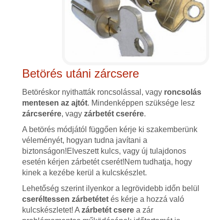
Betörés utáni zárcsere
Betöréskor nyithatták roncsolással, vagy
roncsolás
mentesen az ajtót
. Mindenképpen szüksége lesz
zárcserére
, vagy
zárbetét cserére
.
A betörés módjától függően kérje ki szakemberünk
véleményét, hogyan tudna javítani a
biztonságon!Elveszett kulcs, vagy új tulajdonos
esetén kérjen zárbetét cserét!Nem tudhatja, hogy
kinek a kezébe kerül a kulcskészlet.
Lehetőség szerint ilyenkor a legrövidebb időn belül
cseréltessen zárbetétet
és kérje a hozzá való
kulcskészletet! A
zárbetét csere
a zár