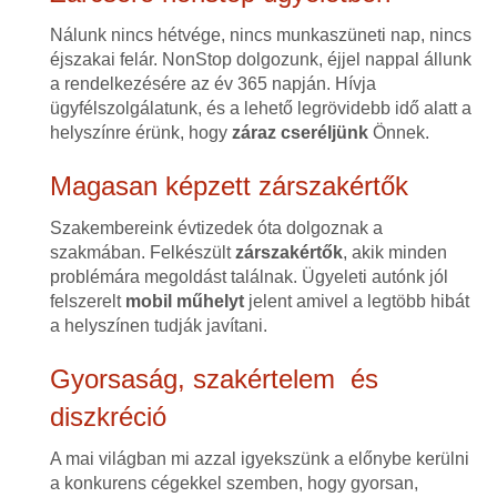
Nálunk nincs hétvége, nincs munkaszüneti nap, nincs
éjszakai felár. NonStop dolgozunk, éjjel nappal állunk
a rendelkezésére az év 365 napján. Hívja
ügyfélszolgálatunk, és a lehető legrövidebb idő alatt a
helyszínre érünk, hogy
záraz cseréljünk
Önnek.
Magasan képzett zárszakértők
Szakembereink évtizedek óta dolgoznak a
szakmában. Felkészült
zárszakértők
, akik minden
problémára megoldást találnak. Ügyeleti autónk jól
felszerelt
mobil műhelyt
jelent amivel a legtöbb hibát
a helyszínen tudják javítani.
Gyorsaság, szakértelem és
diszkréció
A mai világban mi azzal igyekszünk a előnybe kerülni
a konkurens cégekkel szemben, hogy gyorsan,