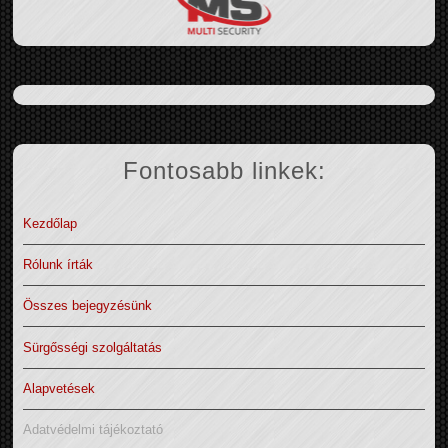
Fontosabb linkek:
Kezdőlap
Rólunk írták
Összes bejegyzésünk
Sürgősségi szolgáltatás
Alapvetések
Adatvédelmi tájékoztató