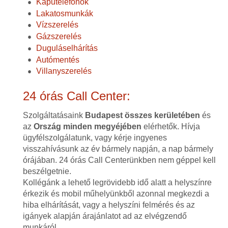
Kaputelefonok
Lakatosmunkák
Vízszerelés
Gázszerelés
Duguláselhárítás
Autómentés
Villanyszerelés
24 órás Call Center:
Szolgáltatásaink
Budapest összes kerületében
és
az
Ország minden megyéjében
elérhetők. Hívja
ügyfélszolgálatunk, vagy kérje ingyenes
visszahívásunk az év bármely napján, a nap bármely
órájában. 24 órás Call Centerünkben nem géppel kell
beszélgetnie.
Kollégánk a lehető legrövidebb idő alatt a helyszínre
érkezik és mobil műhelyünkből azonnal megkezdi a
hiba elhárítását, vagy a helyszíni felmérés és az
igányek alapján árajánlatot ad az elvégzendő
munkáról.