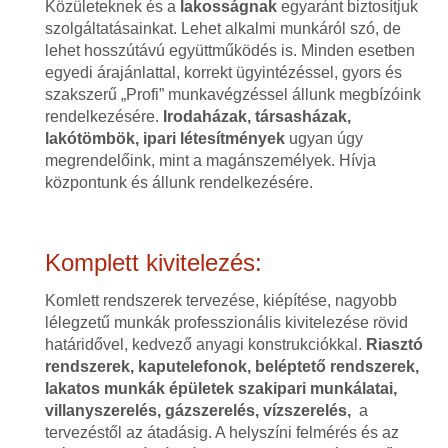
Közületeknek és a
lakosságnak
egyaránt biztosítjuk
szolgáltatásainkat. Lehet alkalmi munkáról szó, de
lehet hosszútávú együttműködés is. Minden esetben
egyedi árajánlattal, korrekt ügyintézéssel, gyors és
szakszerű „Profi” munkavégzéssel állunk megbízóink
rendelkezésére.
Irodaházak, társasházak,
lakótömbök, ipari létesítmények
ugyan úgy
megrendelőink, mint a magánszemélyek. Hívja
központunk és állunk rendelkezésére.
Komplett kivitelezés:
Komlett rendszerek tervezése, kiépítése, nagyobb
lélegzetű munkák professzionális kivitelezése rövid
határidővel, kedvező anyagi konstrukciókkal.
Riasztó
rendszerek, kaputelefonok, beléptető rendszerek,
lakatos munkák épületek szakipari munkálatai,
villanyszerelés, gázszerelés, vízszerelés,
a
tervezéstől az átadásig. A helyszíni felmérés és az