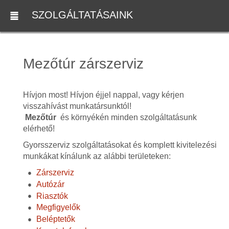
SZOLGÁLTATÁSAINK
Mezőtúr zárszerviz
Hívjon most! Hívjon éjjel nappal, vagy kérjen
visszahívást munkatársunktól!
Mezőtúr
és környékén minden szolgáltatásunk
elérhető!
Gyorsszerviz szolgáltatásokat és komplett kivitelezési
munkákat kínálunk az alábbi területeken:
Zárszerviz
Autózár
Riasztók
Megfigyelők
Beléptetők