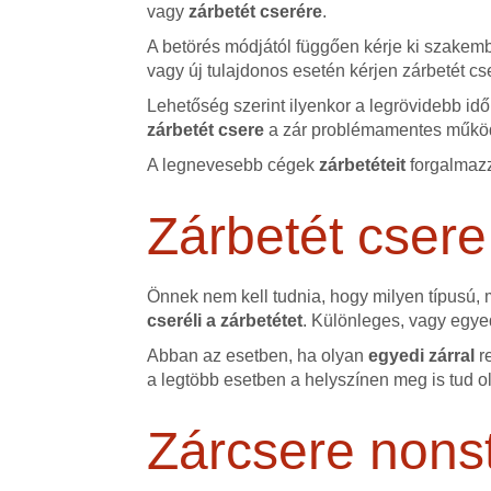
vagy
zárbetét cserére
.
A betörés módjától függően kérje ki szakemb
vagy új tulajdonos esetén kérjen zárbetét cs
Lehetőség szerint ilyenkor a legrövidebb id
zárbetét csere
a zár problémamentes működ
A legnevesebb cégek
zárbetéteit
forgalmazz
Zárbetét csere
Önnek nem kell tudnia, hogy milyen típusú,
cseréli a zárbetétet
. Különleges, vagy egyed
Abban az esetben, ha olyan
egyedi zárral
r
a legtöbb esetben a helyszínen meg is tud o
Zárcsere nons