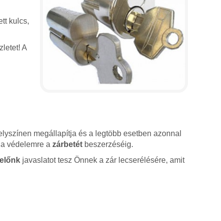
tt kulcs,
letet! A
lyszínen megállapítja és a legtöbb esetben azonnal
sz a védelemre a
zárbetét
beszerzéséig.
előnk
javaslatot tesz Önnek a zár lecserélésére, amit