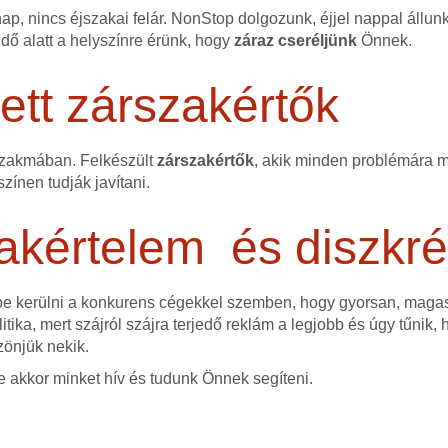
p, nincs éjszakai felár. NonStop dolgozunk, éjjel nappal állun
idő alatt a helyszínre érünk, hogy
záraz cseréljünk
Önnek.
tt zárszakértők
szakmában. Felkészült
zárszakértők
, akik minden problémára me
színen tudják javítani.
akértelem és diszkré
ybe kerülni a konkurens cégekkel szemben, hogy gyorsan, mag
itika, mert szájról szájra terjedő reklám a legjobb és úgy tűnik,
zönjük nekik.
e akkor minket hív és tudunk Önnek segíteni.