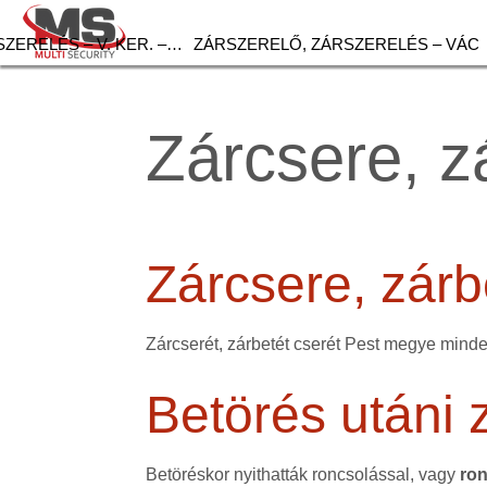
ZERELÉS – V. KER. –…
ZÁRSZERELŐ, ZÁRSZERELÉS – VÁC
Zárcsere, z
Zárcsere, zárb
Zárcserét, zárbetét cserét Pest megye minde
Betörés utáni 
Betöréskor nyithatták roncsolással, vagy
ron