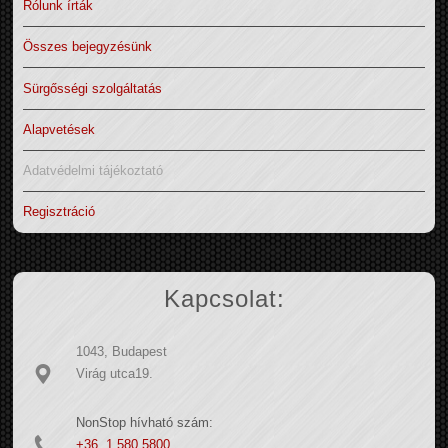
Rólunk írták
Összes bejegyzésünk
Sürgősségi szolgáltatás
Alapvetések
Adatvédelmi tájékoztató
Regisztráció
Kapcsolat:
1043, Budapest
Virág utca19.
NonStop hívható szám:
+36 1 580 5800