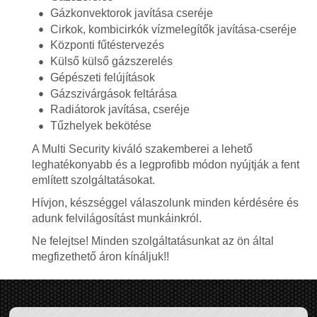
Gázkonvektorok javítása cseréje
Cirkok, kombicirkók vízmelegítők javítása-cseréje
Központi fűtéstervezés
Külső külső gázszerelés
Gépészeti felújítások
Gázszivárgások feltárása
Radiátorok javítása, cseréje
Tűzhelyek bekötése
A Multi Security kiváló szakemberei a lehető
leghatékonyabb és a legprofibb módon nyújtják a fent
említett szolgáltatásokat.
Hívjon, készséggel válaszolunk minden kérdésére és
adunk felvilágosítást munkáinkról.
Ne felejtse! Minden szolgáltatásunkat az ön által
megfizethető áron kínáljuk!!