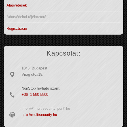
Alapvetések
Adatvédelmi tájékoztató
Regisztráció
Kapcsolat:
1043, Budapest
Virág utca19.
NonStop hívható szám:
+36 1 580 5800
info '@' multisecurity 'pont' hu
http://multisecurity.hu