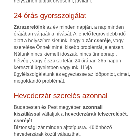
helyszínen tudjuk orvosolni, javítani.
24 órás gyorsszolgálat
Zárszerelőink
az év minden napján, a nap minden
órájában várjaák a hívását. A lehető legrövidebb idő
alatt a helyszínre sietünk, hogy a
zár cseréje
, vagy
szerelése Önnek minél kisebb problémát jelentsen.
Nálunk nincs kiemelt időszak, nincs ünnepnapi,
hétvégi, vagy éjszakai felár. 24 órában 365 napon
keresztül ügyeletben vagyunk. Hívja
ügyfélszolgálatunk és egyeztesse az időpontot, címet,
megoldandó problémát.
Hevederzár szerelés azonnal
Budapesten és Pest megyében
azonnali
kiszállással
vállaljuk a
hevederzárak felszerelését,
cseréjét
.
Biztonsági zár minden ajtótípusra. Különböző
hevederzárak közül választhat.