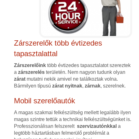
Zárszerelők több évtizedes
tapasztalattal
Zárszerelőink
több évtizedes tapasztalatot szereztek
a
zárszerelés
területén. Nem nagyon tudunk olyan
zárat
mutatni nekik amivel ne találkoztak volna.
Bármilyen típusú
zárat
nyitnak
,
zárnak
, szerelnek.
Mobil szerelőautók
A magas szakmai felkészültség mellett legalább ilyen
magas szintre tettük a technikai felkészültségünket is.
Professzionálisan felszerelt
szervizautónkkal
a
legtöbb háztartásban felmerülő problémát a