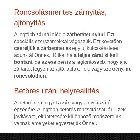
Roncsolásmentes zárnyitás,
ajtónyitás
A legtöbb
zárnál
elég a
zárbetétet nyitni
. Ezt
speciális szerszámokkal végezzük. Ezt követően
cseréljük a zárbetétet
és egy új kulcskészletet
adunk át Önnek. Ritka, ha
a teljes zárat ki kell
bontani
, de ez esetben is a legfontosabb, hogy a a
zártartó, legyen az ajtó, ablak, fiók, vagy szekrény,
ne
roncsolódjon
.
Betörés utáni helyreállítás
A betörő nem ügyel a
zár
, vagy a nyílászáró
épségére. A legtöbb betörés roncsolással jár. Ezek
javítására, eltüntetésére különböző módszereink
vannak amelyeket egyeztetjük Önnel.