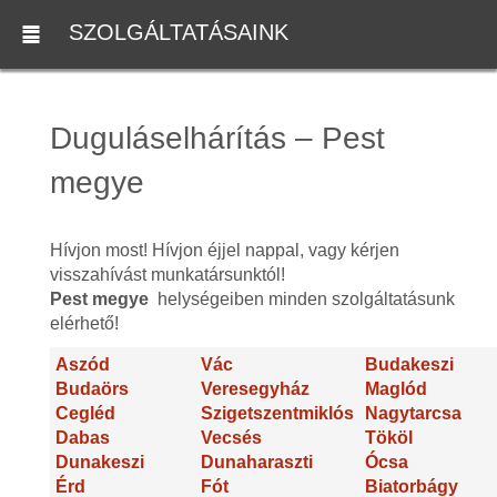
SZOLGÁLTATÁSAINK
Duguláselhárítás – Pest
megye
Hívjon most! Hívjon éjjel nappal, vagy kérjen
visszahívást munkatársunktól!
Pest megye
helységeiben minden szolgáltatásunk
elérhető!
Aszód
Vác
Budakeszi
Budaörs
Veresegyház
Maglód
Cegléd
Szigetszentmiklós
Nagytarcsa
Dabas
Vecsés
Tököl
Dunakeszi
Dunaharaszti
Ócsa
Érd
Fót
Biatorbágy