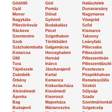
Gödöllő
Göd
Halásztelek
Gyál
Pomáz
Dunavarsány
Monor
Diósd
Nagymaros
Nagykáta
Gyömrő
Visegrád
Pilisvörösvár
Budakalász
Sződ
Ráckeve
Pécel
Kismaros
Szentendre
Szigethalom
Taksony
Szob
Törökbálint
Leányfalú
Százhalombatta
Galgamácsa
Piliscsaba
Kistarcsa
Herceghalom
Pilisszántó
Üllő
Hernád
Pilisszentiván
Tura
Inárcs
Pilisszentlászló
Tápiószele
Jászkarajenő
Pusztavacs
Zsámbék
Kartal
Püspökhatvan
Örkény
Kemence
Remeteszőlős
Acsa
Kiskunlacháza
Sóskút
Alsónémedi
Kisnémedi
Sűlysáp
Áporka
Kisoroszi
Szada
Bag
Majosháza
Szentmártonká
Budajenő
Márianosztra
Szigetcsép