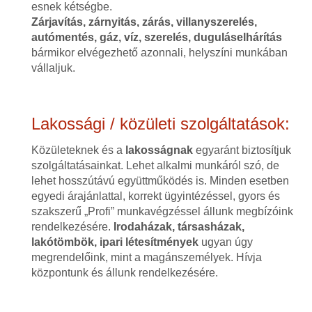
esnek kétségbe.
Zárjavítás, zárnyitás, zárás, villanyszerelés,
autómentés, gáz, víz, szerelés, duguláselhárítás
bármikor elvégezhető azonnali, helyszíni munkában
vállaljuk.
Lakossági / közületi szolgáltatások:
Közületeknek és a
lakosságnak
egyaránt biztosítjuk
szolgáltatásainkat. Lehet alkalmi munkáról szó, de
lehet hosszútávú együttműködés is. Minden esetben
egyedi árajánlattal, korrekt ügyintézéssel, gyors és
szakszerű „Profi” munkavégzéssel állunk megbízóink
rendelkezésére.
Irodaházak, társasházak,
lakótömbök, ipari létesítmények
ugyan úgy
megrendelőink, mint a magánszemélyek. Hívja
központunk és állunk rendelkezésére.