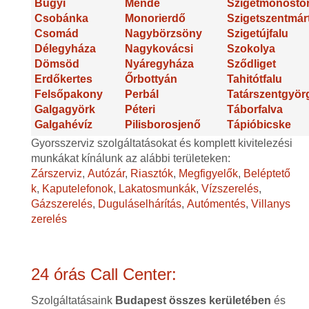
Bugyi
Mende
Szigetmonosto
Csobánka
Monorierdő
Szigetszentmár
Csomád
Nagybörzsöny
Szigetújfalu
Délegyháza
Nagykovácsi
Szokolya
Dömsöd
Nyáregyháza
Sződliget
Erdőkertes
Őrbottyán
Tahitótfalu
Felsőpakony
Perbál
Tatárszentgyör
Galgagyörk
Péteri
Táborfalva
Galgahévíz
Pilisborosjenő
Tápióbicske
Gyorsszerviz szolgáltatásokat és komplett kivitelezési
munkákat kínálunk az alábbi területeken:
Zárszerviz
,
Autózár
,
Riasztók
,
Megfigyelők
,
Beléptető
k
,
Kaputelefonok
,
Lakatosmunkák
,
Vízszerelés
,
Gázszerelés
,
Duguláselhárítás
,
Autómentés
,
Villanys
zerelés
24 órás Call Center:
Szolgáltatásaink
Budapest összes kerületében
és