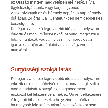
az
Ország minden megyéjében
elérhetők. Hívja
ügyfélszolgálatunk, vagy kérje ingyenes
visszahívásunk az év bármely napján, a nap bármely
órájában. 24 órás Call Centerünkben nem géppel kell
beszélgetnie.
Kollégánk a lehető legrövidebb idő alatt a helyszínre
érkezik és mobil műhelyünkből azonnal megkezdi a
hiba elhárítását, vagy a helyszíni felmérés és az
igányek alapján árajánlatot ad az elvégzendő
munkáról.
Sűrgősségi szolgáltatás:
Kollégánk a lehető legrövidebb idő alatt a helyszínre
érkezik és mobil műhelyünkből azonnal megkezdi a
hiba elhárítását. Kollégáink a legmodernebb
eszközökkel felszerelve állnak az Ön rendelkezésére.
A legtöbb hibát képesek a helyszínen elhárítani, de
ha nagyobb lélgzetű munkáról van szó, akkor sem