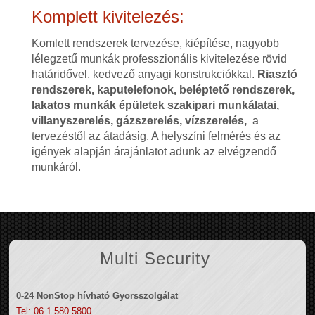
Komplett kivitelezés:
Komlett rendszerek tervezése, kiépítése, nagyobb
lélegzetű munkák professzionális kivitelezése rövid
határidővel, kedvező anyagi konstrukciókkal.
Riasztó
rendszerek, kaputelefonok, beléptető rendszerek,
lakatos munkák épületek szakipari munkálatai,
villanyszerelés, gázszerelés, vízszerelés,
a
tervezéstől az átadásig. A helyszíni felmérés és az
igények alapján árajánlatot adunk az elvégzendő
munkáról.
Multi Security
0-24 NonStop hívható Gyorsszolgálat
Tel: 06 1 580 5800