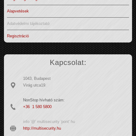
Alapvetések
Adatvédelmi tájékoztató
Regisztráció
Kapcsolat:
1043, Budapest
Virág utca19.
NonStop hívható szám:
+36 1 580 5800
info '@' multisecurity 'pont' hu
http://multisecurity.hu