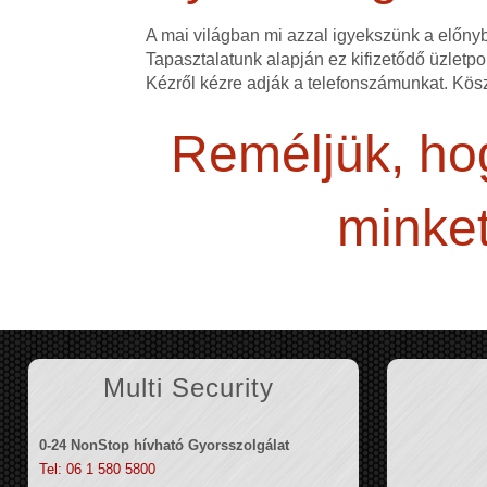
A mai világban mi azzal igyekszünk a előn
Tapasztalatunk alapján ez kifizetődő üzletpol
Kézről kézre adják a telefonszámunkat. Kös
Reméljük, hog
minket
Multi Security
0-24 NonStop hívható Gyorsszolgálat
Tel: 06 1 580 5800