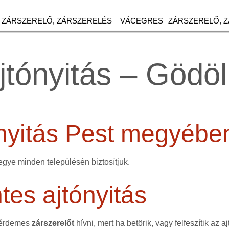
ZÁRSZERELŐ, ZÁRSZERELÉS – VÁCEGRES
ZÁRSZERELŐ, 
jtónyitás – Gödöl
ónyitás Pest megyébe
egye minden településén biztosítjuk.
es ajtónyitás
 érdemes
zárszerelőt
hívni, mert ha betörik, vagy felfeszítik az aj