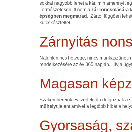
sokkal nagyobb lehet a kár, min amennyit egy
Természetesen itt nem a
zár roncsolására
k
épségben megmarad
. Zártól függően lehe
kulcskészlettel.
Zárnyitás non
Nálunk nincs hétvége, nincs munkaszüneti na
rendelkezésére az év 365 napján. Hívja ügyfé
Magasan képze
Szakembereink évtizedek óta dolgoznak a 
műhelyt
jelent amivel a legtöbb hibát a hely
Gyorsaság, sz