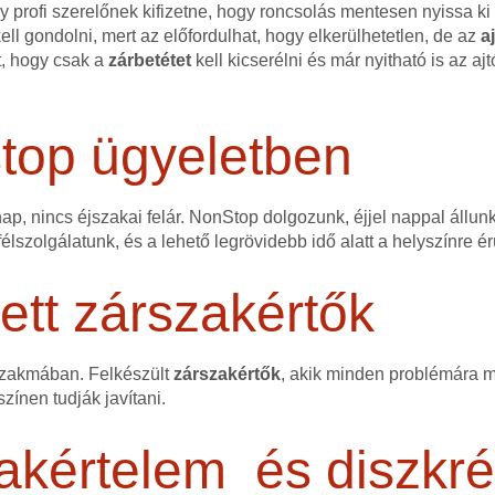
 profi szerelőnek kifizetne, hogy roncsolás mentesen nyissa ki a
ell gondolni, mert az előfordulhat, hogy elkerülhetetlen, de az
a
t, hogy csak a
zárbetétet
kell kicserélni és már nyitható is az ajt
stop ügyeletben
p, nincs éjszakai felár. NonStop dolgozunk, éjjel nappal állun
lszolgálatunk, és a lehető legrövidebb idő alatt a helyszínre 
tt zárszakértők
szakmában. Felkészült
zárszakértők
, akik minden problémára me
színen tudják javítani.
akértelem és diszkré