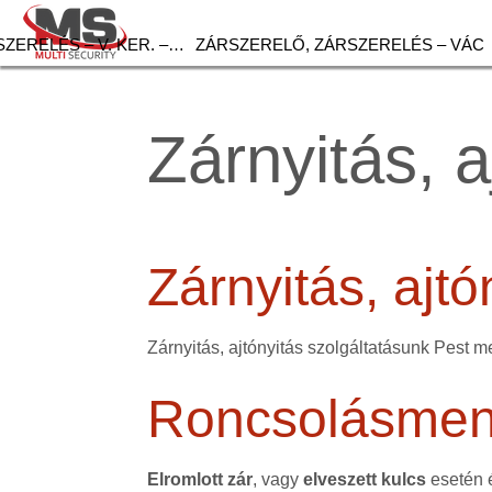
ZERELÉS – V. KER. –…
ZÁRSZERELŐ, ZÁRSZERELÉS – VÁC
Zárnyitás, a
Zárnyitás, ajt
Zárnyitás, ajtónyitás szolgáltatásunk Pest m
Roncsolásment
Elromlott zár
, vagy
elveszett kulcs
esetén