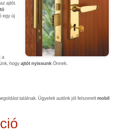
z ajtót.
jtó
ó egy új
k a
érünk, hogy
ajtót nyissunk
Önnek.
goldást találnak. Ügyeleti autónk jól felszerelt
mobil
ció