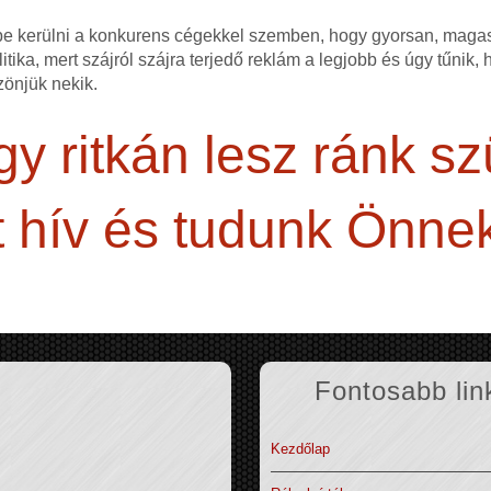
ybe kerülni a konkurens cégekkel szemben, hogy gyorsan, mag
itika, mert szájról szájra terjedő reklám a legjobb és úgy tűnik,
zönjük nekik.
y ritkán lesz ránk s
 hív és tudunk Önnek
Fontosabb lin
Kezdőlap