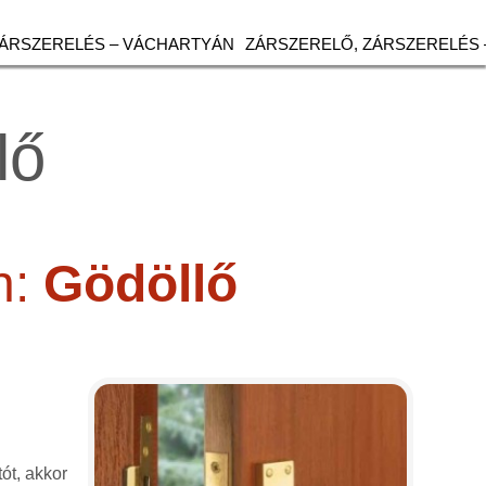
ZÁRSZERELÉS – VÁCHARTYÁN
ZÁRSZERELŐ, ZÁRSZERELÉS 
lő
n:
Gödöllő
tót, akkor