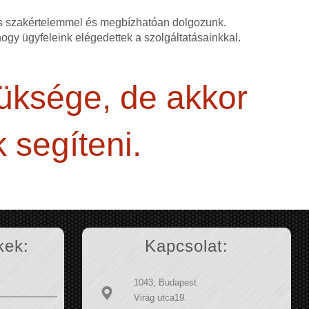
as szakértelemmel és megbízhatóan dolgozunk.
 hogy ügyfeleink elégedettek a szolgáltatásainkkal.
züksége, de akkor
 segíteni.
kek:
Kapcsolat:
1043, Budapest
Virág utca19.