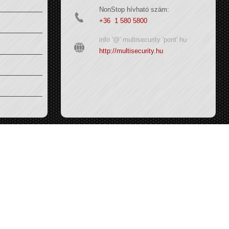
NonStop hívható szám:
+36 1 580 5800
info '@' multisecurity 'pont' hu
http://multisecurity.hu