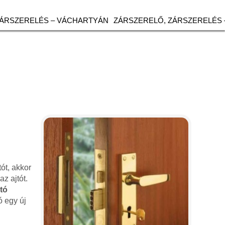
ZÁRSZERELÉS – VÁCHARTYÁN
ZÁRSZERELŐ, ZÁRSZERELÉS 
tót, akkor
z ajtót.
jtó
ó egy új