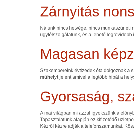
Zárnyitás non
Nálunk nincs hétvége, nincs munkaszüneti na
ügyfélszolgálatunk, és a lehető legrövidebb 
Magasan képze
Szakembereink évtizedek óta dolgoznak a 
műhelyt
jelent amivel a legtöbb hibát a hely
Gyorsaság, sz
A mai világban mi azzal igyekszünk a előn
Tapasztalatunk alapján ez kifizetődő üzletpol
Kézről kézre adják a telefonszámunkat. Kös