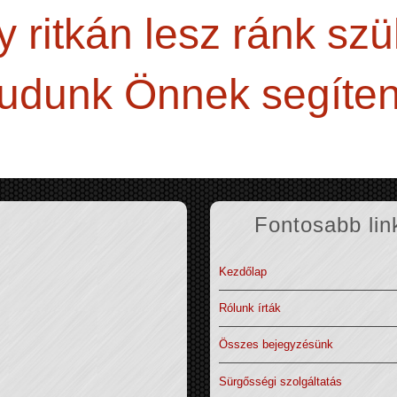
 ritkán lesz ránk sz
tudunk Önnek segíten
Fontosabb lin
Kezdőlap
Rólunk írták
Összes bejegyzésünk
Sürgősségi szolgáltatás