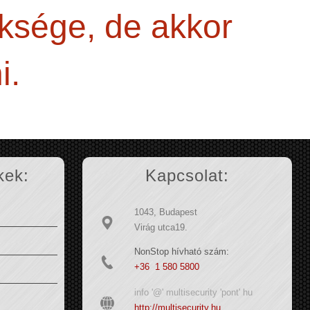
üksége, de akkor
i.
kek:
Kapcsolat:
1043, Budapest
Virág utca19.
NonStop hívható szám:
+36 1 580 5800
info '@' multisecurity 'pont' hu
http://multisecurity.hu