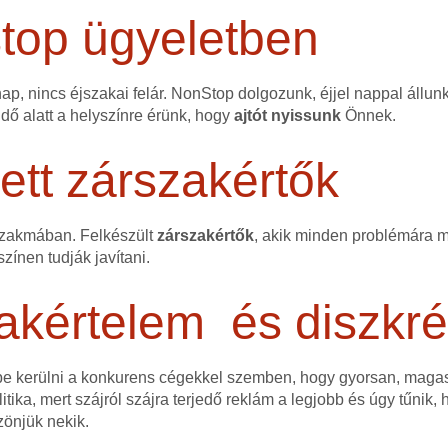
stop ügyeletben
p, nincs éjszakai felár. NonStop dolgozunk, éjjel nappal állun
idő alatt a helyszínre érünk, hogy
ajtót nyissunk
Önnek.
tt zárszakértők
szakmában. Felkészült
zárszakértők
, akik minden problémára me
színen tudják javítani.
akértelem és diszkré
ybe kerülni a konkurens cégekkel szemben, hogy gyorsan, mag
itika, mert szájról szájra terjedő reklám a legjobb és úgy tűnik,
zönjük nekik.