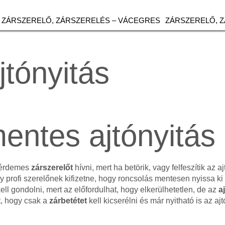
ZÁRSZERELŐ, ZÁRSZERELÉS – VÁCEGRES
ZÁRSZERELŐ, 
jtónyitás
entes ajtónyitás
 érdemes
zárszerelőt
hívni, mert ha betörik, vagy felfeszítik az aj
 profi szerelőnek kifizetne, hogy roncsolás mentesen nyissa ki a
ell gondolni, mert az előfordulhat, hogy elkerülhetetlen, de az
a
t, hogy csak a
zárbetétet
kell kicserélni és már nyitható is az ajt