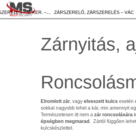
ZERELÉS – V. KER. –…
ZÁRSZERELŐ, ZÁRSZERELÉS – VÁC
Zárnyitás, a
Roncsolásm
Elromlott zár
, vagy
elveszett kulcs
esetén
sokkal nagyobb lehet a kár, min amennyit egy
Természetesen itt nem a
zár roncsolására
k
épségben megmarad
. Zártól függően lehe
kulcskészlettel.