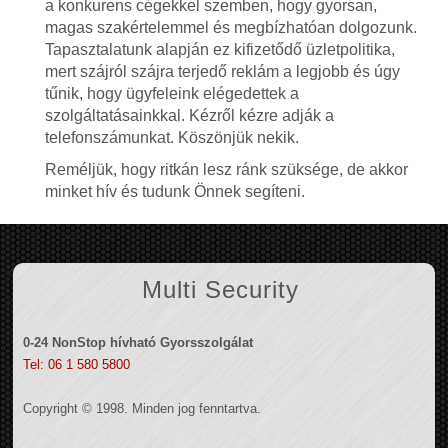
a konkurens cégekkel szemben, hogy gyorsan,
magas szakértelemmel és megbízhatóan dolgozunk.
Tapasztalatunk alapján ez kifizetődő üzletpolitika,
mert szájról szájra terjedő reklám a legjobb és úgy
tűnik, hogy ügyfeleink elégedettek a
szolgáltatásainkkal. Kézről kézre adják a
telefonszámunkat. Köszönjük nekik.
Reméljük, hogy ritkán lesz ránk szüksége, de akkor
minket hív és tudunk Önnek segíteni.
Multi Security
0-24 NonStop hívható Gyorsszolgálat
Tel: 06 1 580 5800
Copyright © 1998. Minden jog fenntartva.