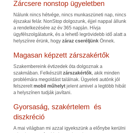
Zárcsere nonstop ügyeletben
Nálunk nincs hétvége, nincs munkaszüneti nap, nincs
éjszakai felár. NonStop dolgozunk, éjjel nappal állunk
a rendelkezésére az év 365 napján. Hívja
ügyfélszolgálatunk, és a lehető legrövidebb idő alatt a
helyszínre érünk, hogy
záraz cseréljünk
Önnek.
Magasan képzett zárszakértők
Szakembereink évtizedek óta dolgoznak a
szakmában. Felkészült
zárszakértők
, akik minden
problémára megoldást találnak. Ügyeleti autónk jól
felszerelt
mobil műhelyt
jelent amivel a legtöbb hibát
a helyszínen tudják javítani.
Gyorsaság, szakértelem és
diszkréció
A mai világban mi azzal igyekszünk a előnybe kerülni