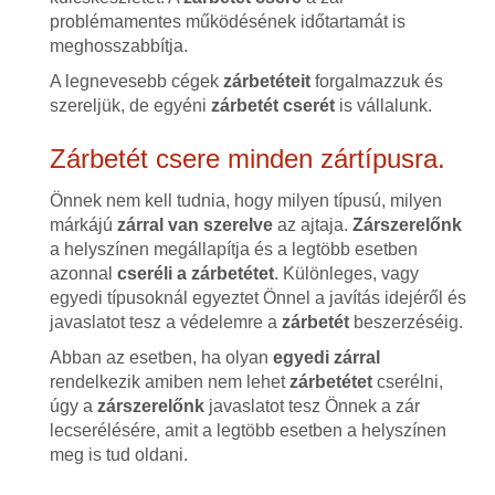
problémamentes működésének időtartamát is
meghosszabbítja.
A legnevesebb cégek
zárbetéteit
forgalmazzuk és
szereljük, de egyéni
zárbetét cserét
is vállalunk.
Zárbetét csere minden zártípusra.
Önnek nem kell tudnia, hogy milyen típusú, milyen
márkájú
zárral van szerelve
az ajtaja.
Zárszerelőnk
a helyszínen megállapítja és a legtöbb esetben
azonnal
cseréli a zárbetétet
. Különleges, vagy
egyedi típusoknál egyeztet Önnel a javítás idejéről és
javaslatot tesz a védelemre a
zárbetét
beszerzéséig.
Abban az esetben, ha olyan
egyedi zárral
rendelkezik amiben nem lehet
zárbetétet
cserélni,
úgy a
zárszerelőnk
javaslatot tesz Önnek a zár
lecserélésére, amit a legtöbb esetben a helyszínen
meg is tud oldani.