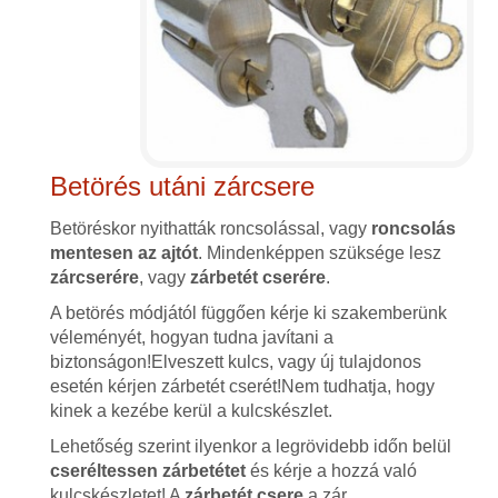
Betörés utáni zárcsere
Betöréskor nyithatták roncsolással, vagy
roncsolás
mentesen az ajtót
. Mindenképpen szüksége lesz
zárcserére
, vagy
zárbetét cserére
.
A betörés módjától függően kérje ki szakemberünk
véleményét, hogyan tudna javítani a
biztonságon!Elveszett kulcs, vagy új tulajdonos
esetén kérjen zárbetét cserét!Nem tudhatja, hogy
kinek a kezébe kerül a kulcskészlet.
Lehetőség szerint ilyenkor a legrövidebb időn belül
cseréltessen zárbetétet
és kérje a hozzá való
kulcskészletet! A
zárbetét csere
a zár