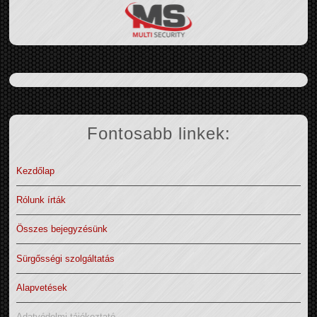
Fontosabb linkek:
Kezdőlap
Rólunk írták
Összes bejegyzésünk
Sürgősségi szolgáltatás
Alapvetések
Adatvédelmi tájékoztató