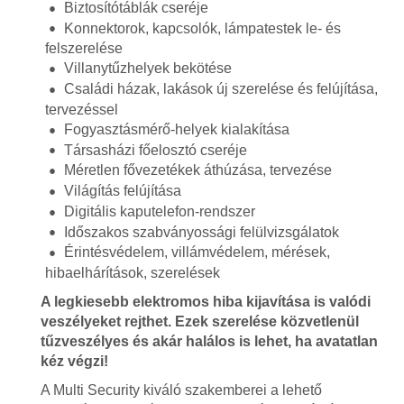
Biztosítótáblák cseréje
Konnektorok, kapcsolók, lámpatestek le- és
felszerelése
Villanytűzhelyek bekötése
Családi házak, lakások új szerelése és felújítása,
tervezéssel
Fogyasztásmérő-helyek kialakítása
Társasházi főelosztó cseréje
Méretlen fővezetékek áthúzása, tervezése
Világítás felújítása
Digitális kaputelefon-rendszer
Időszakos szabványossági felülvizsgálatok
Érintésvédelem, villámvédelem, mérések,
hibaelhárítások, szerelések
A legkiesebb elektromos hiba kijavítása is valódi
veszélyeket rejthet. Ezek szerelése közvetlenül
tűzveszélyes és akár halálos is lehet, ha avatatlan
kéz végzi!
A Multi Security kiváló szakemberei a lehető