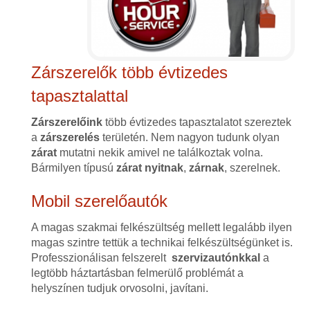
Zárszerelők több évtizedes
tapasztalattal
Zárszerelőink
több évtizedes tapasztalatot szereztek
a
zárszerelés
területén. Nem nagyon tudunk olyan
zárat
mutatni nekik amivel ne találkoztak volna.
Bármilyen típusú
zárat
nyitnak
,
zárnak
, szerelnek.
Mobil szerelőautók
A magas szakmai felkészültség mellett legalább ilyen
magas szintre tettük a technikai felkészültségünket is.
Professzionálisan felszerelt
szervizautónkkal
a
legtöbb háztartásban felmerülő problémát a
helyszínen tudjuk orvosolni, javítani.