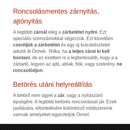
Roncsolásmentes zárnyitás,
ajtónyitás
A legtöbb
zárnál
elég a
zárbetétet nyitni
. Ezt
speciális szerszámokkal végezzük. Ezt követően
cseréljük a zárbetétet
és egy új kulcskészletet
adunk át Önnek. Ritka, ha
a teljes zárat ki kell
bontani
, de ez esetben is a legfontosabb, hogy a a
zártartó, legyen az ajtó, ablak, fiók, vagy szekrény,
ne
roncsolódjon
.
Betörés utáni helyreállítás
A betörő nem ügyel a
zár
, vagy a nyílászáró
épségére. A legtöbb betörés roncsolással jár. Ezek
javítására, eltüntetésére különböző módszereink
vannak amelyeket egyeztetjük Önnel.