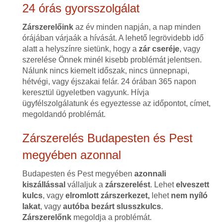
24 órás gyorsszolgálat
Zárszerelőink
az év minden napján, a nap minden
órájában várjaák a hívását. A lehető legrövidebb idő
alatt a helyszínre sietünk, hogy a
zár cseréje
, vagy
szerelése Önnek minél kisebb problémát jelentsen.
Nálunk nincs kiemelt időszak, nincs ünnepnapi,
hétvégi, vagy éjszakai felár. 24 órában 365 napon
keresztül ügyeletben vagyunk. Hívja
ügyfélszolgálatunk és egyeztesse az időpontot, címet,
megoldandó problémát.
Zárszerelés Budapesten és Pest
megyében azonnal
Budapesten és Pest megyében
azonnali
kiszállással
vállaljuk a
zárszerelést
. Lehet
elveszett
kulcs
, vagy
elromlott zárszerkezet,
lehet
nem nyíló
lakat
, vagy
autóba bezárt slusszkulcs
.
Zárszerelőnk
megoldja a problémát.