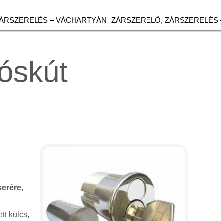
ZÁRSZERELÉS – VÁCHARTYÁN
ZÁRSZERELŐ, ZÁRSZERELÉS 
Sóskút
serére
,
tt kulcs,