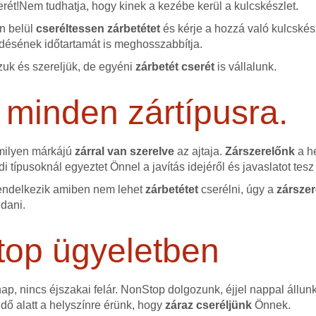
erét!Nem tudhatja, hogy kinek a kezébe kerül a kulcskészlet.
őn belül
cseréltessen zárbetétet
és kérje a hozzá való kulcskész
ésének időtartamát is meghosszabbítja.
uk és szereljük, de egyéni
zárbetét cserét
is vállalunk.
 minden zártípusra.
 milyen márkájú
zárral van szerelve
az ajtaja.
Zárszerelőnk
a he
i típusoknál egyeztet Önnel a javítás idejéről és javaslatot te
endelkezik amiben nem lehet
zárbetétet
cserélni, úgy a
zárszer
ldani.
top ügyeletben
p, nincs éjszakai felár. NonStop dolgozunk, éjjel nappal állun
idő alatt a helyszínre érünk, hogy
záraz cseréljünk
Önnek.