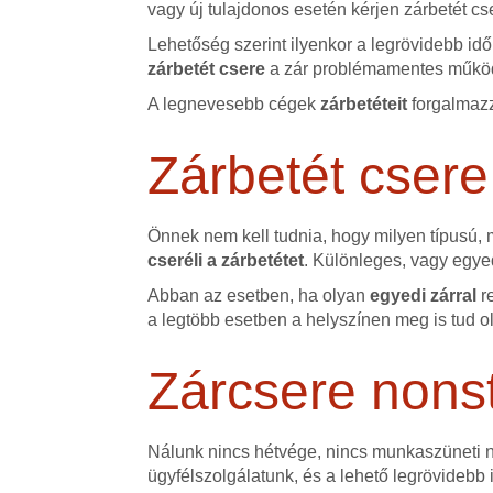
vagy új tulajdonos esetén kérjen zárbetét cs
Lehetőség szerint ilyenkor a legrövidebb id
zárbetét csere
a zár problémamentes működ
A legnevesebb cégek
zárbetéteit
forgalmazz
Zárbetét csere
Önnek nem kell tudnia, hogy milyen típusú,
cseréli a zárbetétet
. Különleges, vagy egyed
Abban az esetben, ha olyan
egyedi zárral
r
a legtöbb esetben a helyszínen meg is tud o
Zárcsere nons
Nálunk nincs hétvége, nincs munkaszüneti na
ügyfélszolgálatunk, és a lehető legrövidebb 