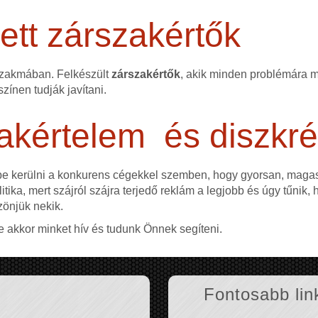
tt zárszakértők
szakmában. Felkészült
zárszakértők
, akik minden problémára me
színen tudják javítani.
akértelem és diszkré
ybe kerülni a konkurens cégekkel szemben, hogy gyorsan, mag
itika, mert szájról szájra terjedő reklám a legjobb és úgy tűnik,
zönjük nekik.
e akkor minket hív és tudunk Önnek segíteni.
Fontosabb lin