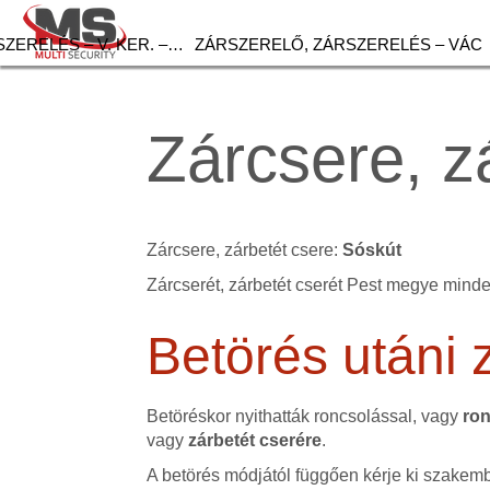
ZERELÉS – V. KER. –…
ZÁRSZERELŐ, ZÁRSZERELÉS – VÁC
Zárcsere, z
Zárcsere, zárbetét csere:
Sóskút
Zárcserét, zárbetét cserét Pest megye minde
Betörés utáni 
Betöréskor nyithatták roncsolással, vagy
ron
vagy
zárbetét cserére
.
A betörés módjától függően kérje ki szakemb