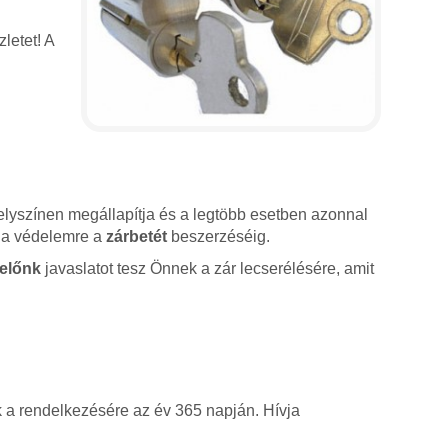
letet! A
lyszínen megállapítja és a legtöbb esetben azonnal
sz a védelemre a
zárbetét
beszerzéséig.
előnk
javaslatot tesz Önnek a zár lecserélésére, amit
k a rendelkezésére az év 365 napján. Hívja