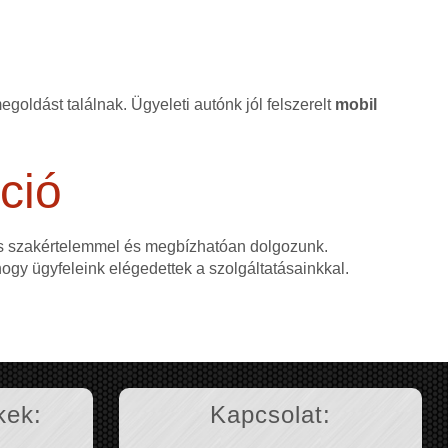
goldást találnak. Ügyeleti autónk jól felszerelt
mobil
ció
as szakértelemmel és megbízhatóan dolgozunk.
 hogy ügyfeleink elégedettek a szolgáltatásainkkal.
kek:
Kapcsolat: