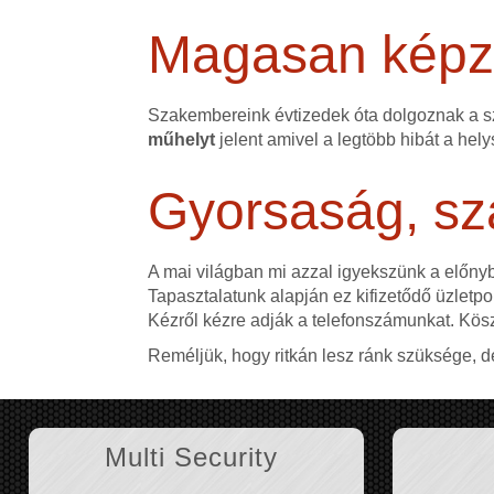
Magasan képze
Szakembereink évtizedek óta dolgoznak a 
műhelyt
jelent amivel a legtöbb hibát a hely
Gyorsaság, sz
A mai világban mi azzal igyekszünk a előn
Tapasztalatunk alapján ez kifizetődő üzletpol
Kézről kézre adják a telefonszámunkat. Kös
Reméljük, hogy ritkán lesz ránk szüksége, d
Multi Security