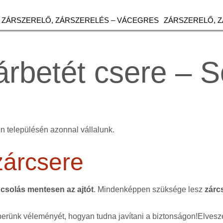
ZÁRSZERELŐ, ZÁRSZERELÉS – VÁCEGRES
ZÁRSZERELŐ, 
árbetét csere – 
n településén azonnal vállalunk.
zárcsere
csolás mentesen az ajtót
. Mindenképpen szüksége lesz
zárc
erünk véleményét, hogyan tudna javítani a biztonságon!Elvesze