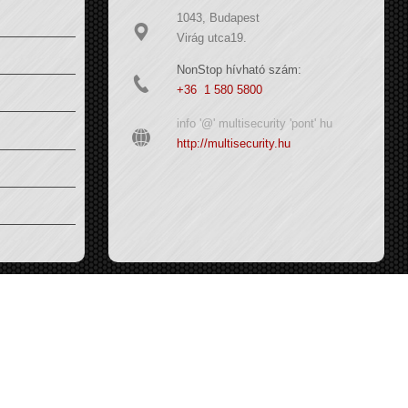
1043, Budapest
Virág utca19.
NonStop hívható szám:
+36 1 580 5800
info '@' multisecurity 'pont' hu
http://multisecurity.hu