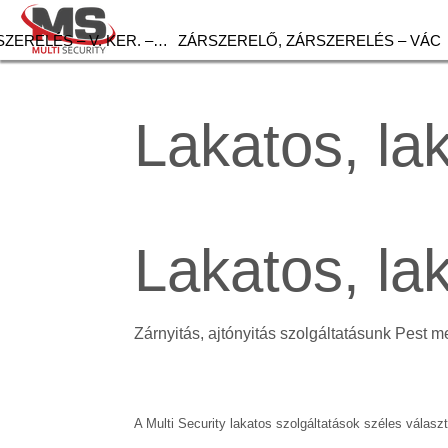
ZERELÉS – V. KER. –…
ZÁRSZERELŐ, ZÁRSZERELÉS – VÁC
Lakatos, l
Lakatos, l
Zárnyitás, ajtónyitás szolgáltatásunk Pest m
A Multi Security lakatos szolgáltatások széles választ