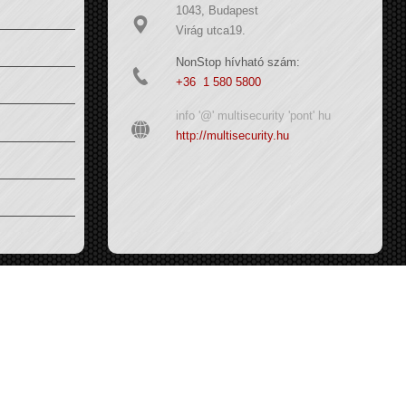
1043, Budapest
Virág utca19.
NonStop hívható szám:
+36 1 580 5800
info '@' multisecurity 'pont' hu
http://multisecurity.hu