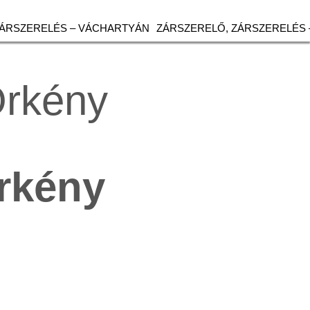
ZÁRSZERELÉS – VÁCHARTYÁN
ZÁRSZERELŐ, ZÁRSZERELÉS 
Örkény
rkény