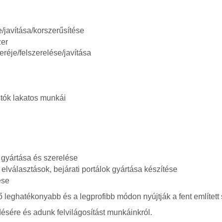
/javítása/korszerűsítése
zer
eréje/felszerelése/javítása
ajtók lakatos munkái
e gyártása és szerelése
 elválasztások, bejárati portálok gyártása készítése
ése
 leghatékonyabb és a legprofibb módon nyújtják a fent említett 
ésére és adunk felvilágosítást munkáinkról.