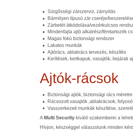
Sürgősségi zárszerviz, zárnyitás
Bármilyen típusú zár cseréje/beszerelése
Zárbetét átkódolása/vezérkulcsos rends
Mindenfajta ajtó alkatrész/fémtartozék cs
Magas fokú biztonsági rendszer
Lakatos munkák
Ajtórács, ablakrács tervezés, készítés
Kerítések, kertkapuk, vasajtók, bejárati 
Ajtók-rácsok
Biztonsági ajtók, biztonsági rács méretr
Rácsozott vasajtók ,ablakrácsok, folyosó
Vasszerkezeti munkák készítése, szerel
A
Multi Security
kiváló szakemberei a lehető
Hívjon, készséggel válaszolunk minden kérd