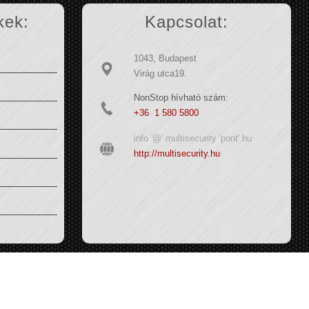
kek:
Kapcsolat:
1043, Budapest
Virág utca19.
NonStop hívható szám:
+36 1 580 5800
info '@' multisecurity 'pont' hu
http://multisecurity.hu