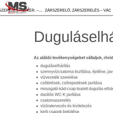
ZERELÉS – V. KER. –…
ZÁRSZERELŐ, ZÁRSZERELÉS – VÁC
Duguláselh
Az alábbi tevékenységeket vállaljuk, rövi
duguláselhárítás
szennyvízcsatorna tisztítása, építése, jav
vízvezeték szerelése
csőtörések, csőrepedések javítása
mosogató-kád-csap-toalett dugulás-elhár
darálós WC-K javítása
csatornaszerelés
vízóratervezés és kivitelezés
kerti csapok bekötése