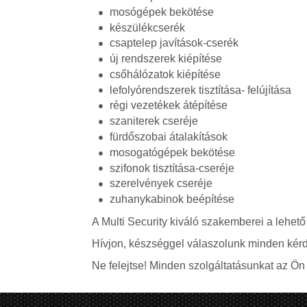
mosógépek bekötése
készülékcserék
csaptelep javítások-cserék
új rendszerek kiépítése
csőhálózatok kiépítése
lefolyórendszerek tisztítása- felújítása
régi vezetékek átépítése
szaniterek cseréje
fürdőszobai átalakítások
mosogatógépek bekötése
szifonok tisztítása-cseréje
szerelvények cseréje
zuhanykabinok beépítése
A Multi Security kiváló szakemberei a lehető
Hívjon, készséggel válaszolunk minden kérd
Ne felejtse! Minden szolgáltatásunkat az Ön á