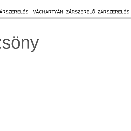
ZÁRSZERELÉS – VÁCHARTYÁN
ZÁRSZERELŐ, ZÁRSZERELÉS 
zsöny