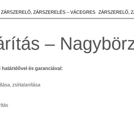
ZÁRSZERELŐ, ZÁRSZERELÉS – VÁCEGRES
ZÁRSZERELŐ, 
árítás – Nagybör
d határidővel és garanciával:
ítása, zsírtalanítása
ítás