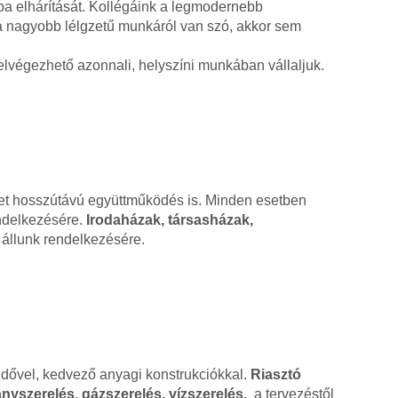
ba elhárítását. Kollégáink a legmodernebb
ha nagyobb lélgzetű munkáról van szó, akkor sem
lvégezhető azonnali, helyszíni munkában vállaljuk.
ehet hosszútávú együttműködés is. Minden esetben
endelkezésére.
Irodaházak, társasházak,
állunk rendelkezésére.
ridővel, kedvező anyagi konstrukciókkal.
Riasztó
nyszerelés, gázszerelés, vízszerelés,
a tervezéstől