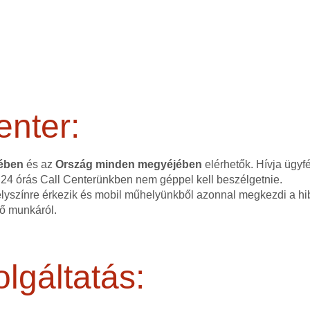
enter:
tében
és az
Ország minden megyéjében
elérhetők. Hívja ügyf
 24 órás Call Centerünkben nem géppel kell beszélgetnie.
elyszínre érkezik és mobil műhelyünkből azonnal megkezdi a hib
dő munkáról.
lgáltatás: