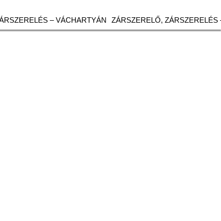
ZÁRSZERELÉS – VÁCHARTYÁN
ZÁRSZERELŐ, ZÁRSZERELÉS 