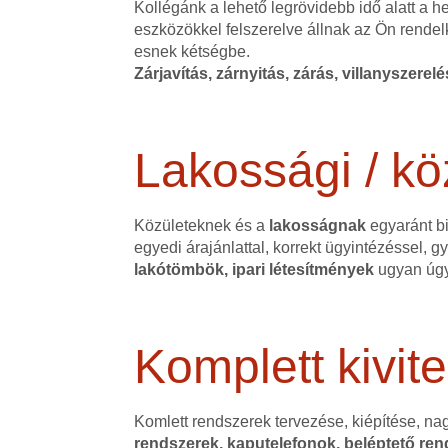
Kollégánk a lehető legrövidebb idő alatt a 
eszközökkel felszerelve állnak az Ön rendel
esnek kétségbe.
Zárjavítás, zárnyitás, zárás, villanyszerel
Lakossági / kö
Közületeknek és a
lakosságnak
egyaránt bi
egyedi árajánlattal, korrekt ügyintézéssel,
lakótömbök, ipari létesítmények
ugyan úgy
Komplett kivite
Komlett rendszerek tervezése, kiépítése, na
rendszerek, kaputelefonok, beléptető rend