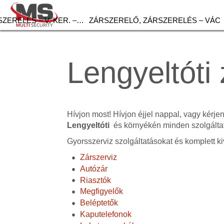
ZERELÉS – V. KER. –…
ZÁRSZERELŐ, ZÁRSZERELÉS – VÁC
Lengyeltóti 
Hívjon most! Hívjon éjjel nappal, vagy kérje
Lengyeltóti
és környékén minden szolgálta
Gyorsszerviz szolgáltatásokat és komplett ki
Zárszerviz
Autózár
Riasztók
Megfigyelők
Beléptetők
Kaputelefonok