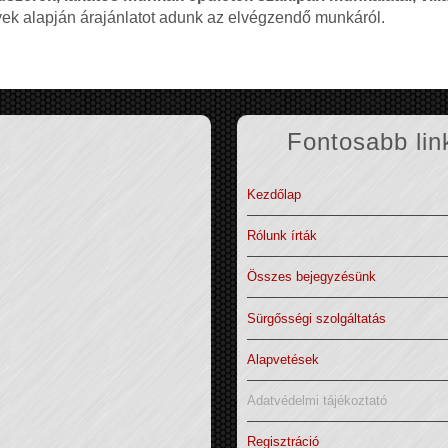
nyek alapján árajánlatot adunk az elvégzendő munkáról.
Fontosabb lin
Kezdőlap
Rólunk írták
Összes bejegyzésünk
Sürgősségi szolgáltatás
Alapvetések
Adatvédelmi tájékoztató
Regisztráció