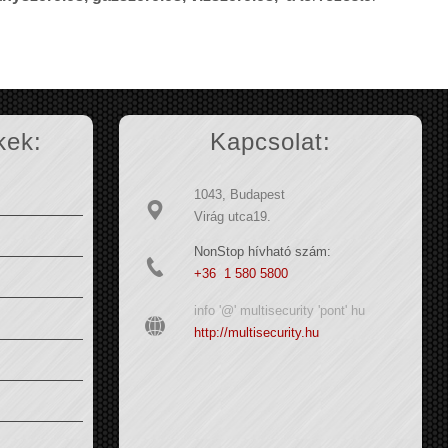
kek:
Kapcsolat:
1043, Budapest
Virág utca19.
NonStop hívható szám:
+36 1 580 5800
info '@' multisecurity 'pont' hu
http://multisecurity.hu