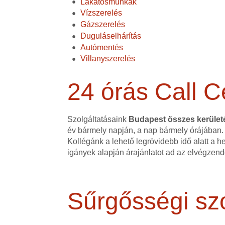
Lakatosmunkák
Vízszerelés
Gázszerelés
Duguláselhárítás
Autómentés
Villanyszerelés
24 órás Call C
Szolgáltatásaink
Budapest összes kerüle
év bármely napján, a nap bármely órájában.
Kollégánk a lehető legrövidebb idő alatt a h
igányek alapján árajánlatot ad az elvégzen
Sűrgősségi szo