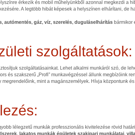
helyszínre érkezik és mobil műhelyünkből azonnal megkezdi a hi
kezésére. A legtöbb hibát képesek a helyszínen elhárítani, de 
és, autómentés, gáz, víz, szerelés, duguláselhárítás
bármikor e
zületi szolgáltatások:
ztosítjuk szolgáltatásainkat. Lehet alkalmi munkáról szó, de l
 gyors és szakszerű „Profi” munkavégzéssel állunk megbízóink r
 megrendelőink, mint a magánszemélyek. Hívja központunk és 
lezés:
gyobb lélegzetű munkák professzionális kivitelezése rövid hatá
szerek, lakatos munkák épületek szakipari munkálatai, villa