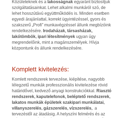
Közületeknek és a
lakosságnak
egyaránt biztosítjuk
szolgáltatásainkat. Lehet alkalmi munkáról szó, de
lehet hosszútávú együttműködés is. Minden esetben
egyedi árajánlattal, korrekt ügyintézéssel, gyors és
szakszerű „Profi” munkavégzéssel állunk megbízóink
rendelkezésére.
Irodaházak, társasházak,
lakótömbök, ipari létesítmények
ugyan úgy
megrendelőink, mint a magánszemélyek. Hívja
központunk és állunk rendelkezésére.
Komplett kivitelezés:
Komlett rendszerek tervezése, kiépítése, nagyobb
lélegzetű munkák professzionális kivitelezése rövid
határidővel, kedvező anyagi konstrukciókkal.
Riasztó
rendszerek, kaputelefonok, beléptető rendszerek,
lakatos munkák épületek szakipari munkálatai,
villanyszerelés, gázszerelés, vízszerelés,
a
tervezéstől az átadásig. A helyszíni felmérés és az