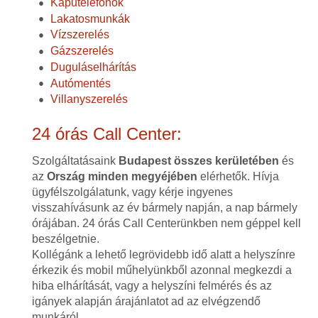
Kaputelefonok
Lakatosmunkák
Vízszerelés
Gázszerelés
Duguláselhárítás
Autómentés
Villanyszerelés
24 órás Call Center:
Szolgáltatásaink
Budapest összes kerületében
és
az
Ország minden megyéjében
elérhetők. Hívja
ügyfélszolgálatunk, vagy kérje ingyenes
visszahívásunk az év bármely napján, a nap bármely
órájában. 24 órás Call Centerünkben nem géppel kell
beszélgetnie.
Kollégánk a lehető legrövidebb idő alatt a helyszínre
érkezik és mobil műhelyünkből azonnal megkezdi a
hiba elhárítását, vagy a helyszíni felmérés és az
igányek alapján árajánlatot ad az elvégzendő
munkáról.