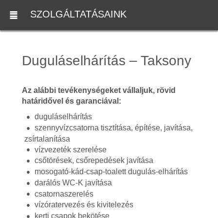
SZOLGÁLTATÁSAINK
Duguláselhárítás – Taksony
Az alábbi tevékenységeket vállaljuk, rövid
határidővel és garanciával:
duguláselhárítás
szennyvízcsatorna tisztítása, építése, javítása,
zsírtalanítása
vízvezeték szerelése
csőtörések, csőrepedések javítása
mosogató-kád-csap-toalett dugulás-elhárítás
darálós WC-K javítása
csatornaszerelés
vízóratervezés és kivitelezés
kerti csapok bekötése