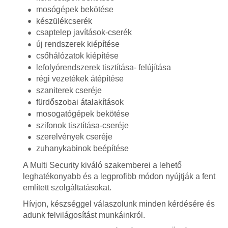
mosógépek bekötése
készülékcserék
csaptelep javítások-cserék
új rendszerek kiépítése
csőhálózatok kiépítése
lefolyórendszerek tisztítása- felújítása
régi vezetékek átépítése
szaniterek cseréje
fürdőszobai átalakítások
mosogatógépek bekötése
szifonok tisztítása-cseréje
szerelvények cseréje
zuhanykabinok beépítése
A Multi Security kiváló szakemberei a lehető
leghatékonyabb és a legprofibb módon nyújtják a fent
említett szolgáltatásokat.
Hívjon, készséggel válaszolunk minden kérdésére és
adunk felvilágosítást munkáinkról.