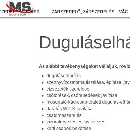
ZERELÉS – V. KER. –…
ZÁRSZERELŐ, ZÁRSZERELÉS – VÁC
Duguláselhá
Az alábbi tevékenységeket vállaljuk, rövi
duguláselhárítás
szennyvízcsatorna tisztítása, építése, jav
vízvezeték szerelése
csőtörések, csőrepedések javítása
mosogató-kád-csap-toalett dugulás-elhár
darálós WC-K javítása
csatornaszerelés
vízóratervezés és kivitelezés
kerti csapok bekötése