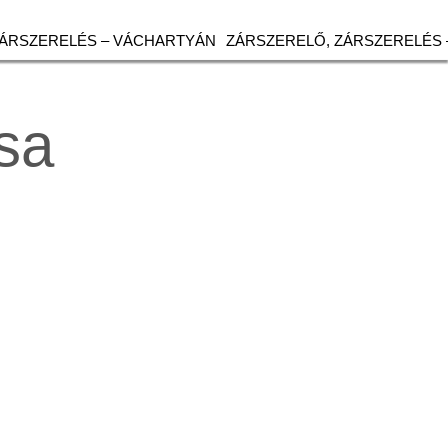
ZÁRSZERELÉS – VÁCHARTYÁN
ZÁRSZERELŐ, ZÁRSZERELÉS 
sa