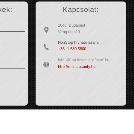
kek:
Kapcsolat:
1043, Budapest
Virág utca19.
NonStop hívható szám:
+36 1 580 5800
info '@' multisecurity 'pont' hu
http://multisecurity.hu