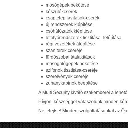
mosógépek bekötése
készülékcserék
csaptelep javítások-cserék
új rendszerek kiépítése
csőhálózatok kiépítése
lefolyórendszerek tisztítása- felújítása
régi vezetékek átépítése
szaniterek cseréje
fürdőszobai átalakítások
mosogatógépek bekötése
szifonok tisztítása-cseréje
szerelvények cseréje
zuhanykabinok beépítése
A Multi Security kiváló szakemberei a lehető
Hívjon, készséggel válaszolunk minden kérd
Ne felejtse! Minden szolgáltatásunkat az Ön á